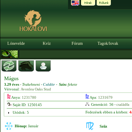
Lónevelde
Kvíz
Fórum
Tagok/lovak
Mágus
3.29 éves
-
Trakehneni -
Csődör
-
Szín:
fekete
Vérvonal:
Avonlea Oaks Stud
Anya:
1231780
Apa:
1231679
Generáció: 56 -
családfa
Saját ID: 1250145
Fedezések ebben a körben:
4
Utódok: 5
Hónap:
Január
Szűz