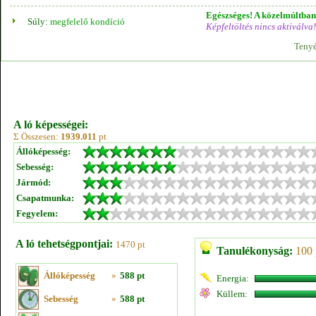
Egészséges! A közelmúltban 
Súly:
megfelelő kondíció
Képfeltöltés nincs aktiválva!
Tenyé
A ló képességei:
Σ Összesen:
1939.011
pt
Állóképesség:
Sebesség:
Jármód:
Csapatmunka:
Fegyelem:
A ló tehetségpontjai:
1470 pt
Tanulékonyság:
100 
Állóképesség
»
588 pt
Energia:
Küllem:
Sebesség
»
588 pt