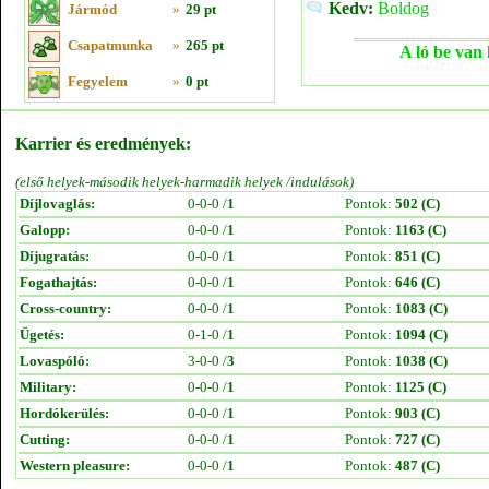
Kedv:
Boldog
Jármód
»
29 pt
Csapatmunka
»
265 pt
A ló be van 
Fegyelem
»
0 pt
Karrier és eredmények:
(első helyek-második helyek-harmadik helyek /indulások)
Díjlovaglás:
0-0-0 /
1
Pontok:
502 (C)
Galopp:
0-0-0 /
1
Pontok:
1163 (C)
Díjugratás:
0-0-0 /
1
Pontok:
851 (C)
Fogathajtás:
0-0-0 /
1
Pontok:
646 (C)
Cross-country:
0-0-0 /
1
Pontok:
1083 (C)
Ügetés:
0-1-0 /
1
Pontok:
1094 (C)
Lovaspóló:
3-0-0 /
3
Pontok:
1038 (C)
Military:
0-0-0 /
1
Pontok:
1125 (C)
Hordókerülés:
0-0-0 /
1
Pontok:
903 (C)
Cutting:
0-0-0 /
1
Pontok:
727 (C)
Western pleasure:
0-0-0 /
1
Pontok:
487 (C)