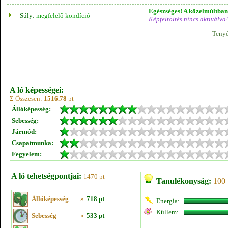
Egészséges! A közelmúltban 
Súly:
megfelelő kondíció
Képfeltöltés nincs aktiválva!
Tenyé
A ló képességei:
Σ Összesen:
1516.78
pt
Állóképesség:
Sebesség:
Jármód:
Csapatmunka:
Fegyelem:
A ló tehetségpontjai:
1470 pt
Tanulékonyság:
100 
Állóképesség
»
718 pt
Energia:
Küllem:
Sebesség
»
533 pt