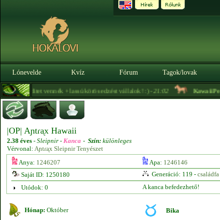
Lónevelde
Kvíz
Fórum
Tagok/lovak
i96
- Kreditet vennék + lassú körös edzést vállalok! :) -
21:02
KawaiiPeac
|OP| Aɲtɾᶏx Hawaii
2.38 éves
-
Sleipnir -
Kanca
-
Szín:
különleges
Vérvonal:
Aɲtɾᶏx Sleipnir Tenyészet
Anya:
1246207
Apa:
1246146
Generáció: 119 -
családfa
Saját ID: 1250180
A kanca befedezhető!
Utódok: 0
Hónap:
Október
Bika