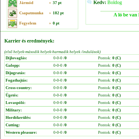
Kedv:
Boldog
Jármód
»
37 pt
Csapatmunka
»
182 pt
A ló be van 
Fegyelem
»
0 pt
Karrier és eredmények:
(első helyek-második helyek-harmadik helyek /indulások)
Díjlovaglás:
0-0-0 /
0
Pontok:
0 (C)
Galopp:
0-0-0 /
0
Pontok:
0 (C)
Díjugratás:
0-0-0 /
0
Pontok:
0 (C)
Fogathajtás:
0-0-0 /
0
Pontok:
0 (C)
Cross-country:
0-0-0 /
0
Pontok:
0 (C)
Ügetés:
0-0-0 /
0
Pontok:
0 (C)
Lovaspóló:
0-0-0 /
0
Pontok:
0 (C)
Military:
0-0-0 /
0
Pontok:
0 (C)
Hordókerülés:
0-0-0 /
0
Pontok:
0 (C)
Cutting:
0-0-0 /
0
Pontok:
0 (C)
Western pleasure:
0-0-0 /
0
Pontok:
0 (C)