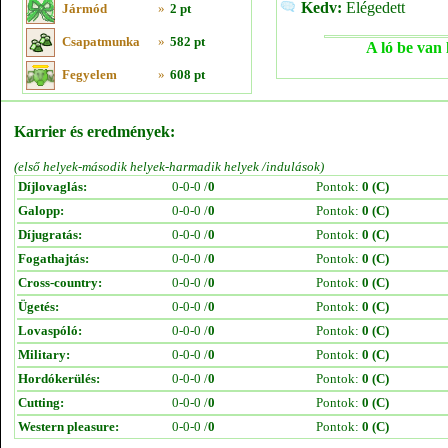
Kedv:
Elégedett
Jármód
»
2 pt
Csapatmunka
»
582 pt
A ló be van 
Fegyelem
»
608 pt
Karrier és eredmények:
(első helyek-második helyek-harmadik helyek /indulások)
Díjlovaglás:
0-0-0 /
0
Pontok:
0 (C)
Galopp:
0-0-0 /
0
Pontok:
0 (C)
Díjugratás:
0-0-0 /
0
Pontok:
0 (C)
Fogathajtás:
0-0-0 /
0
Pontok:
0 (C)
Cross-country:
0-0-0 /
0
Pontok:
0 (C)
Ügetés:
0-0-0 /
0
Pontok:
0 (C)
Lovaspóló:
0-0-0 /
0
Pontok:
0 (C)
Military:
0-0-0 /
0
Pontok:
0 (C)
Hordókerülés:
0-0-0 /
0
Pontok:
0 (C)
Cutting:
0-0-0 /
0
Pontok:
0 (C)
Western pleasure:
0-0-0 /
0
Pontok:
0 (C)