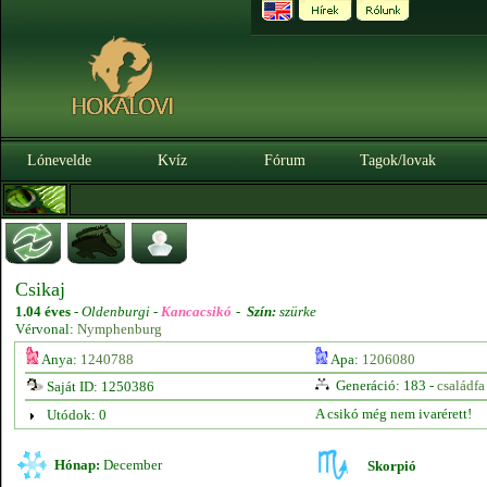
Lónevelde
Kvíz
Fórum
Tagok/lovak
Csikaj
1.04 éves
-
Oldenburgi -
Kancacsikó
-
Szín:
szürke
Vérvonal:
Nymphenburg
Anya:
1240788
Apa:
1206080
Generáció: 183 -
családfa
Saját ID: 1250386
A csikó még nem ivarérett!
Utódok: 0
Hónap:
December
Skorpió