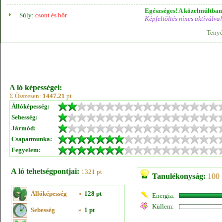
Egészséges! A közelmúltban 
Súly:
csont és bőr
Képfeltöltés nincs aktiválva!
Tenyé
A ló képességei:
Σ Összesen:
1447.21
pt
Állóképesség:
Sebesség:
Jármód:
Csapatmunka:
Fegyelem:
A ló tehetségpontjai:
1321 pt
Tanulékonyság:
100 
Állóképesség
»
128 pt
Energia:
Küllem:
Sebesség
»
1 pt