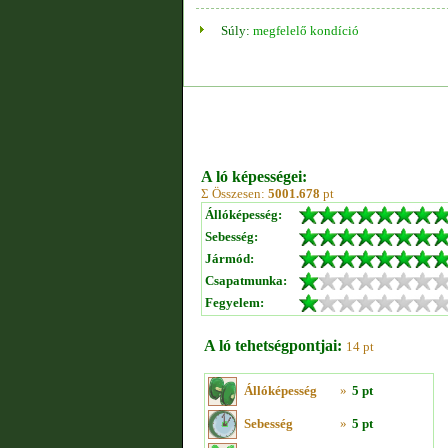
Súly:
megfelelő kondíció
A ló képességei:
Σ Összesen:
5001.678
pt
Állóképesség:
Sebesség:
Jármód:
Csapatmunka:
Fegyelem:
A ló tehetségpontjai:
14 pt
Állóképesség
»
5 pt
Sebesség
»
5 pt