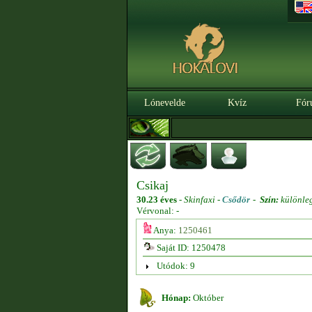
Lónevelde
Kvíz
Fór
Csikaj
30.23 éves
-
Skinfaxi -
Csődör
-
Szín:
különle
Vérvonal: -
Anya:
1250461
Saját ID: 1250478
Utódok: 9
Hónap:
Október