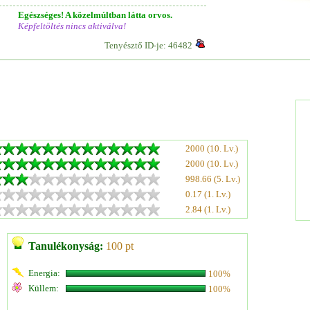
Egészséges! A közelmúltban látta orvos.
Képfeltöltés nincs aktiválva!
Tenyésztő ID-je: 46482
2000 (10. Lv.)
2000 (10. Lv.)
998.66 (5. Lv.)
0.17 (1. Lv.)
2.84 (1. Lv.)
Tanulékonyság:
100 pt
Energia:
100%
Küllem:
100%