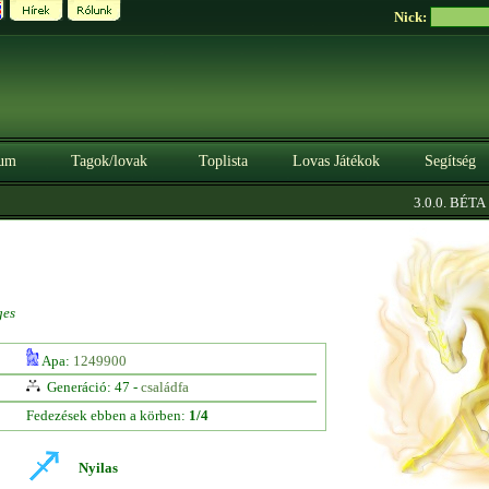
Nick:
um
Tagok/lovak
Toplista
Lovas Játékok
Segítség
|
3.0.0. BÉTA
Sz
ges
Apa:
1249900
Generáció: 47 -
családfa
Fedezések ebben a körben:
1/4
Nyilas