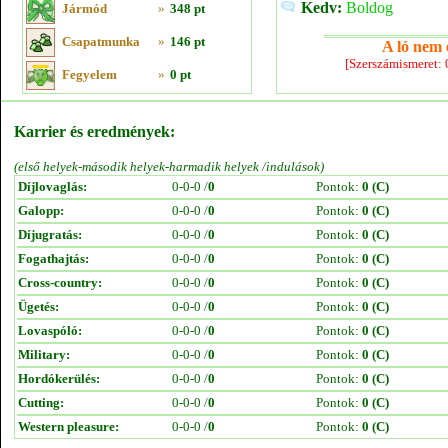
Kedv:
Boldog
Jármód
»
348 pt
Csapatmunka
»
146 pt
A ló nem e
[Szerszámismeret:
Fegyelem
»
0 pt
Karrier és eredmények:
(első helyek-második helyek-harmadik helyek /indulások)
Díjlovaglás:
0-0-0 /
0
Pontok:
0 (C)
Galopp:
0-0-0 /
0
Pontok:
0 (C)
Díjugratás:
0-0-0 /
0
Pontok:
0 (C)
Fogathajtás:
0-0-0 /
0
Pontok:
0 (C)
Cross-country:
0-0-0 /
0
Pontok:
0 (C)
Ügetés:
0-0-0 /
0
Pontok:
0 (C)
Lovaspóló:
0-0-0 /
0
Pontok:
0 (C)
Military:
0-0-0 /
0
Pontok:
0 (C)
Hordókerülés:
0-0-0 /
0
Pontok:
0 (C)
Cutting:
0-0-0 /
0
Pontok:
0 (C)
Western pleasure:
0-0-0 /
0
Pontok:
0 (C)