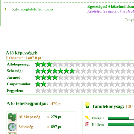
Egészséges! A közelmúltban 
Súly:
megfelelő kondíció
Képfeltöltés nincs aktiválva!
Tenyé
A ló képességei:
Σ Összesen:
1407.8
pt
Állóképesség:
Sebesség:
Jármód:
Csapatmunka:
Fegyelem:
A ló tehetségpontjai:
1470 pt
Tanulékonyság:
100 
Állóképesség
»
279 pt
Energia:
Küllem:
Sebesség
»
697 pt