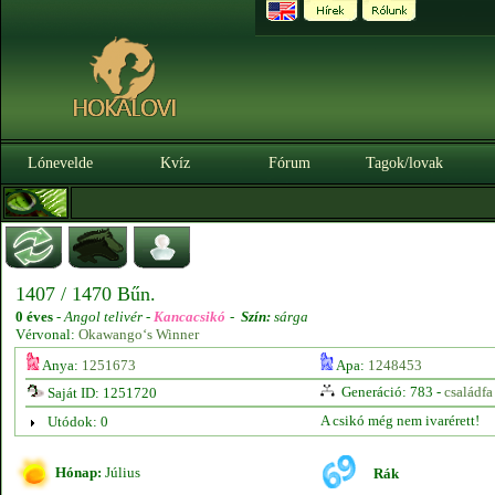
Lónevelde
Kvíz
Fórum
Tagok/lovak
1407 / 1470 Bűn.
0 éves
-
Angol telivér -
Kancacsikó
-
Szín:
sárga
Vérvonal:
Okawango‘s Winner
Anya:
1251673
Apa:
1248453
Generáció: 783 -
családfa
Saját ID: 1251720
A csikó még nem ivarérett!
Utódok: 0
Hónap:
Július
Rák