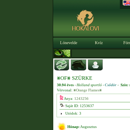
Lónevelde
Kvíz
Fór
⨳OF⨳ SZÜRKE
30.94 éves
-
Holland sportló -
Csődör
-
Szín:
Vérvonal:
⨳Orange Flames⨳
Anya:
1243256
Saját ID: 1253637
Utódok: 3
Hónap:
Augusztus