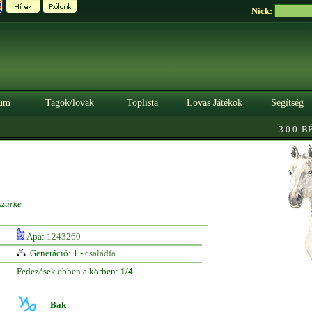
Nick:
um
Tagok/lovak
Toplista
Lovas Játékok
Segítség
3.0.0. BÉT
szürke
Apa:
1243260
Generáció: 1 -
családfa
Fedezések ebben a körben:
1/4
Bak