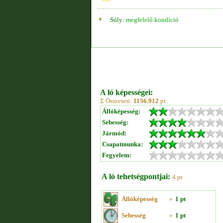
Súly:
megfelelő kondíció
A ló képességei:
Σ Összesen:
1156.912
pt
Állóképesség:
Sebesség:
Jármód:
Csapatmunka:
Fegyelem:
A ló tehetségpontjai:
4 pt
Állóképesség
»
1 pt
Sebesség
»
1 pt