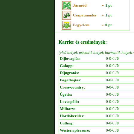
Jármód
»
1 pt
Csapatmunka
»
1 pt
Fegyelem
»
0 pt
Karrier és eredmények:
(első helyek-második helyek-harmadik helyek 
Díjlovaglás:
0-0-0 /
0
Galopp:
0-0-0 /
0
Díjugratás:
0-0-0 /
9
Fogathajtás:
0-0-0 /
0
Cross-country:
0-0-0 /
0
Ügetés:
0-0-0 /
0
Lovaspóló:
0-0-0 /
0
Military:
0-0-0 /
0
Hordókerülés:
0-0-0 /
0
Cutting:
0-0-0 /
0
Western pleasure:
0-0-0 /
0