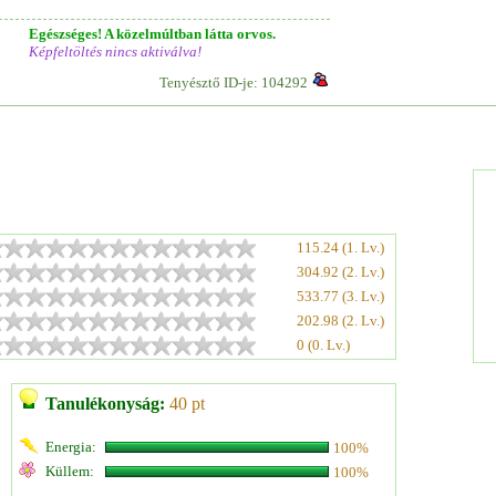
Egészséges! A közelmúltban látta orvos.
Képfeltöltés nincs aktiválva!
Tenyésztő ID-je: 104292
115.24 (1. Lv.)
304.92 (2. Lv.)
533.77 (3. Lv.)
202.98 (2. Lv.)
0 (0. Lv.)
Tanulékonyság:
40 pt
Energia:
100%
Küllem:
100%