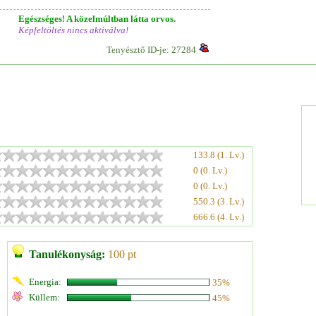
Egészséges! A közelmúltban látta orvos.
Képfeltöltés nincs aktiválva!
Tenyésztő ID-je: 27284
133.8 (1. Lv.)
0 (0. Lv.)
0 (0. Lv.)
550.3 (3. Lv.)
666.6 (4. Lv.)
Tanulékonyság:
100 pt
Energia:
35%
Küllem:
45%