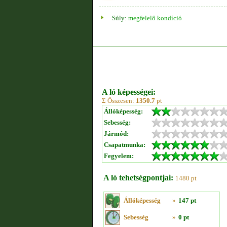
Súly:
megfelelő kondíció
A ló képességei:
Σ Összesen:
1350.7
pt
Állóképesség:
Sebesség:
Jármód:
Csapatmunka:
Fegyelem:
A ló tehetségpontjai:
1480 pt
Állóképesség
»
147 pt
Sebesség
»
0 pt