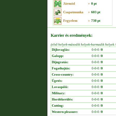
Jármód
»
0 pt
Csapatmunka
»
603 pt
Fegyelem
»
730 pt
Karrier és eredmények:
(első helyek-második helyek-harmadik helyek 
Díjlovaglás:
0-0-0 /
0
Galopp:
0-0-0 /
0
Díjugratás:
0-0-0 /
0
Fogathajtás:
0-0-0 /
0
Cross-country:
0-0-0 /
0
Ügetés:
0-0-0 /
0
Lovaspóló:
0-0-0 /
0
Military:
0-0-0 /
0
Hordókerülés:
0-0-0 /
0
Cutting:
0-0-0 /
0
Western pleasure:
0-0-0 /
0