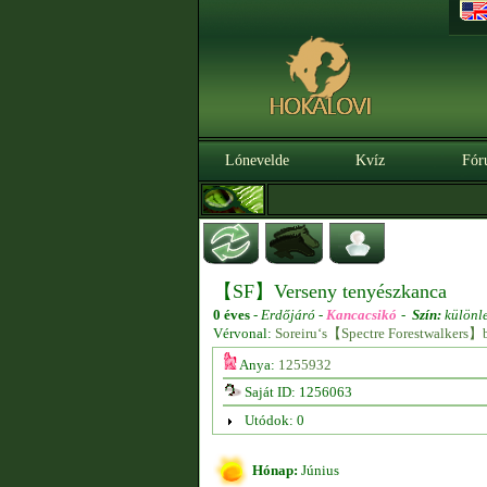
Lónevelde
Kvíz
Fór
【SF】Verseny tenyészkanca
0 éves
-
Erdőjáró -
Kancacsikó
-
Szín:
különl
Vérvonal:
Soreiru‘s【Spectre Forestwalkers】
Anya:
1255932
Saját ID: 1256063
Utódok: 0
Hónap:
Június