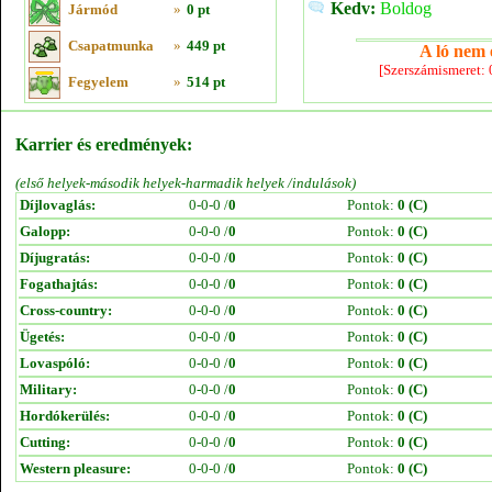
Kedv:
Boldog
Jármód
»
0 pt
Csapatmunka
»
449 pt
A ló nem e
[Szerszámismeret:
Fegyelem
»
514 pt
Karrier és eredmények:
(első helyek-második helyek-harmadik helyek /indulások)
Díjlovaglás:
0-0-0 /
0
Pontok:
0 (C)
Galopp:
0-0-0 /
0
Pontok:
0 (C)
Díjugratás:
0-0-0 /
0
Pontok:
0 (C)
Fogathajtás:
0-0-0 /
0
Pontok:
0 (C)
Cross-country:
0-0-0 /
0
Pontok:
0 (C)
Ügetés:
0-0-0 /
0
Pontok:
0 (C)
Lovaspóló:
0-0-0 /
0
Pontok:
0 (C)
Military:
0-0-0 /
0
Pontok:
0 (C)
Hordókerülés:
0-0-0 /
0
Pontok:
0 (C)
Cutting:
0-0-0 /
0
Pontok:
0 (C)
Western pleasure:
0-0-0 /
0
Pontok:
0 (C)