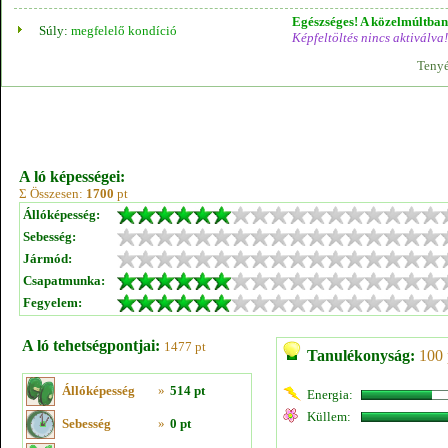
Egészséges! A közelmúltban 
Súly:
megfelelő kondíció
Képfeltöltés nincs aktiválva!
Tenyé
A ló képességei:
Σ Összesen:
1700
pt
Állóképesség:
Sebesség:
Jármód:
Csapatmunka:
Fegyelem:
A ló tehetségpontjai:
1477 pt
Tanulékonyság:
100 
Állóképesség
»
514 pt
Energia:
Küllem:
Sebesség
»
0 pt