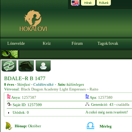
Lónevelde
Kvíz
Fórum
Tagok/lovak
BDALE~R B 1477
0 éves
-
Skinfaxi -
Csődörcsikó
-
Szín:
különleges
Vérvonal:
Black Dragon Academy Light Empresses ~ Raito
Anya:
1257587
Apa:
1257580
Generáció: 43 -
családfa
Saját ID: 1257599
A csikó még nem ivarérett!
Utódok: 0
Hónap:
Október
Mérleg