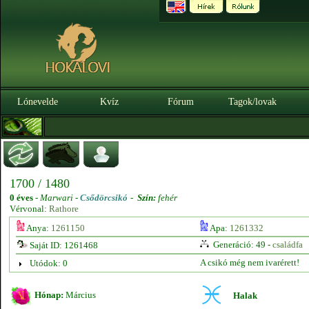
Lónevelde
Kvíz
Fórum
Tagok/lovak
1700 / 1480
0 éves
-
Marwari -
Csődörcsikó
-
Szín:
fehér
Vérvonal:
Rathore
Anya:
1261150
Apa:
1261332
Generáció: 49 -
családfa
Saját ID: 1261468
A csikó még nem ivarérett!
Utódok: 0
Hónap:
Március
Halak