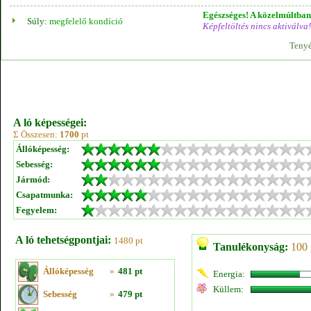
Egészséges! A közelmúltban 
Súly:
megfelelő kondíció
Képfeltöltés nincs aktiválva!
Tenyé
A ló képességei:
Σ Összesen:
1700
pt
Állóképesség:
Sebesség:
Jármód:
Csapatmunka:
Fegyelem:
A ló tehetségpontjai:
1480 pt
Tanulékonyság:
100 
Állóképesség
»
481 pt
Energia:
Küllem:
Sebesség
»
479 pt