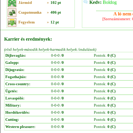
Kedv:
Boldog
Jármód
»
102 pt
Csapatmunka
»
406 pt
A ló nem e
[Szerszámismeret:
Fegyelem
»
12 pt
Karrier és eredmények:
(első helyek-második helyek-harmadik helyek /indulások)
Díjlovaglás:
0-0-0 /
0
Pontok:
0 (C)
Galopp:
0-0-0 /
0
Pontok:
0 (C)
Díjugratás:
0-0-0 /
0
Pontok:
0 (C)
Fogathajtás:
0-0-0 /
0
Pontok:
0 (C)
Cross-country:
0-0-0 /
0
Pontok:
0 (C)
Ügetés:
0-0-0 /
0
Pontok:
0 (C)
Lovaspóló:
0-0-0 /
0
Pontok:
0 (C)
Military:
0-0-0 /
0
Pontok:
0 (C)
Hordókerülés:
0-0-0 /
0
Pontok:
0 (C)
Cutting:
0-0-0 /
0
Pontok:
0 (C)
Western pleasure:
0-0-0 /
0
Pontok:
0 (C)