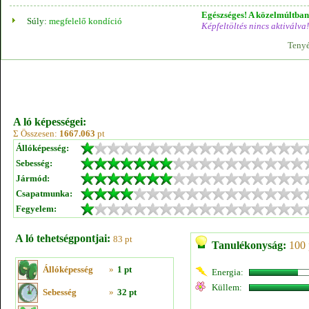
Egészséges! A közelmúltban 
Súly:
megfelelő kondíció
Képfeltöltés nincs aktiválva!
Tenyé
A ló képességei:
Σ Összesen:
1667.063
pt
Állóképesség:
Sebesség:
Jármód:
Csapatmunka:
Fegyelem:
A ló tehetségpontjai:
83 pt
Tanulékonyság:
100 
Állóképesség
»
1 pt
Energia:
Küllem:
Sebesség
»
32 pt