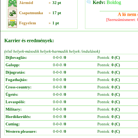
Kedv:
Boldog
Jármód
»
32 pt
Csapatmunka
»
17 pt
A ló nem e
[Szerszámismeret:
Fegyelem
»
1 pt
Karrier és eredmények:
(első helyek-második helyek-harmadik helyek /indulások)
Díjlovaglás:
0-0-0 /
0
Pontok:
0 (C)
Galopp:
0-0-0 /
0
Pontok:
0 (C)
Díjugratás:
0-0-0 /
0
Pontok:
0 (C)
Fogathajtás:
0-0-0 /
0
Pontok:
0 (C)
Cross-country:
0-0-0 /
0
Pontok:
0 (C)
Ügetés:
0-0-0 /
0
Pontok:
0 (C)
Lovaspóló:
0-0-0 /
0
Pontok:
0 (C)
Military:
0-0-0 /
0
Pontok:
0 (C)
Hordókerülés:
0-0-0 /
0
Pontok:
0 (C)
Cutting:
0-0-0 /
0
Pontok:
0 (C)
Western pleasure:
0-0-0 /
0
Pontok:
0 (C)