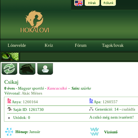
Lónevelde
Kvíz
Fórum
Tagok/lovak
Csikaj
0 éves
-
Magyar sportló -
Kancacsikó
-
Szín:
szürke
Vérvonal:
Akác Ménes
Anya:
1260164
Apa:
1260557
Generáció: 14 -
családfa
Saját ID: 1261730
A csikó még nem ivarérett!
Utódok: 0
Hónap:
Január
Vízöntő