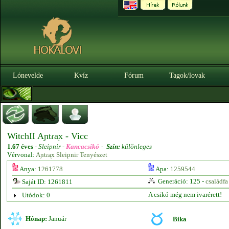
Lónevelde
Kvíz
Fórum
Tagok/lovak
WitchII Aɲtɾᶏx - Vicc
1.67 éves
-
Sleipnir -
Kancacsikó
-
Szín:
különleges
Vérvonal:
Aɲtɾᶏx Sleipnir Tenyészet
Anya:
1261778
Apa:
1259544
Generáció: 125 -
családfa
Saját ID: 1261811
A csikó még nem ivarérett!
Utódok: 0
Hónap:
Január
Bika