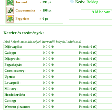
Kedv:
Boldog
Jármód
»
391 pt
Csapatmunka
»
198 pt
A ló be van 
Fegyelem
»
0 pt
Karrier és eredmények:
(első helyek-második helyek-harmadik helyek /indulások)
Díjlovaglás:
0-0-0 /
0
Pontok:
0 (C)
Galopp:
0-0-0 /
0
Pontok:
0 (C)
Díjugratás:
0-0-0 /
0
Pontok:
0 (C)
Fogathajtás:
0-0-0 /
0
Pontok:
0 (C)
Cross-country:
0-0-0 /
0
Pontok:
0 (C)
Ügetés:
0-0-0 /
0
Pontok:
0 (C)
Lovaspóló:
0-0-0 /
0
Pontok:
0 (C)
Military:
0-0-0 /
0
Pontok:
0 (C)
Hordókerülés:
0-0-0 /
0
Pontok:
0 (C)
Cutting:
0-0-0 /
0
Pontok:
0 (C)
Western pleasure:
0-0-0 /
0
Pontok:
0 (C)