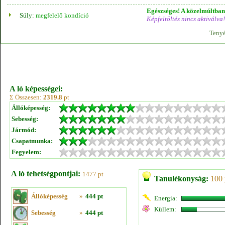
Egészséges! A közelmúltban 
Súly:
megfelelő kondíció
Képfeltöltés nincs aktiválva!
Tenyé
A ló képességei:
Σ Összesen:
2319.8
pt
Állóképesség:
Sebesség:
Jármód:
Csapatmunka:
Fegyelem:
A ló tehetségpontjai:
1477 pt
Tanulékonyság:
100 
Állóképesség
»
444 pt
Energia:
Küllem:
Sebesség
»
444 pt