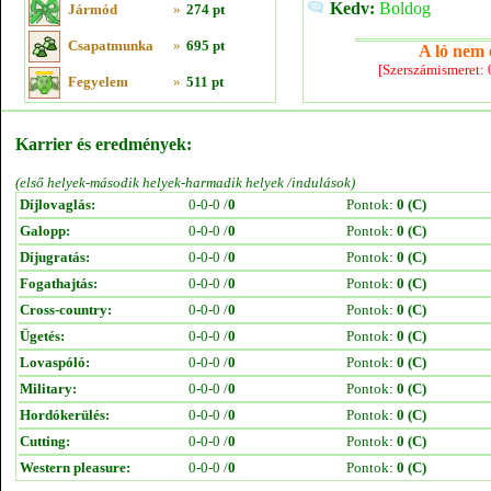
Kedv:
Boldog
Jármód
»
274 pt
Csapatmunka
»
695 pt
A ló nem e
[Szerszámismeret:
Fegyelem
»
511 pt
Karrier és eredmények:
(első helyek-második helyek-harmadik helyek /indulások)
Díjlovaglás:
0-0-0 /
0
Pontok:
0 (C)
Galopp:
0-0-0 /
0
Pontok:
0 (C)
Díjugratás:
0-0-0 /
0
Pontok:
0 (C)
Fogathajtás:
0-0-0 /
0
Pontok:
0 (C)
Cross-country:
0-0-0 /
0
Pontok:
0 (C)
Ügetés:
0-0-0 /
0
Pontok:
0 (C)
Lovaspóló:
0-0-0 /
0
Pontok:
0 (C)
Military:
0-0-0 /
0
Pontok:
0 (C)
Hordókerülés:
0-0-0 /
0
Pontok:
0 (C)
Cutting:
0-0-0 /
0
Pontok:
0 (C)
Western pleasure:
0-0-0 /
0
Pontok:
0 (C)