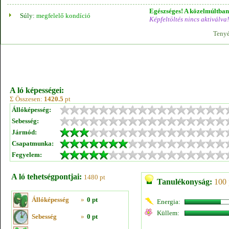
Egészséges! A közelmúltban 
Súly:
megfelelő kondíció
Képfeltöltés nincs aktiválva!
Tenyé
A ló képességei:
Σ Összesen:
1420.5
pt
Állóképesség:
Sebesség:
Jármód:
Csapatmunka:
Fegyelem:
A ló tehetségpontjai:
1480 pt
Tanulékonyság:
100 
Állóképesség
»
0 pt
Energia:
Küllem:
Sebesség
»
0 pt