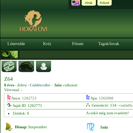
Lónevelde
Kvíz
Fórum
Tagok/lovak
Z64
0 éves
-
Zebra -
Csődörcsikó
-
Szín:
csíkozott
Vérvonal: -
Anya:
1262723
Apa:
1262668
Generáció: 134 -
családfa
Saját ID: 1262771
A csikó még nem ivarérett!
Utódok: 0
Hónap:
Szeptember
Szűz