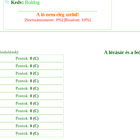
Kedv:
Boldog
A ló nem elég szelíd!
[Szerszámismeret: 0%] [Bizalom: 10%]
/indulások)
A lóvásár és a fe
Pontok:
0 (C)
Pontok:
0 (C)
Pontok:
0 (C)
Pontok:
0 (C)
Pontok:
0 (C)
Pontok:
0 (C)
Pontok:
0 (C)
Pontok:
0 (C)
Pontok:
0 (C)
Pontok:
0 (C)
Pontok:
0 (C)