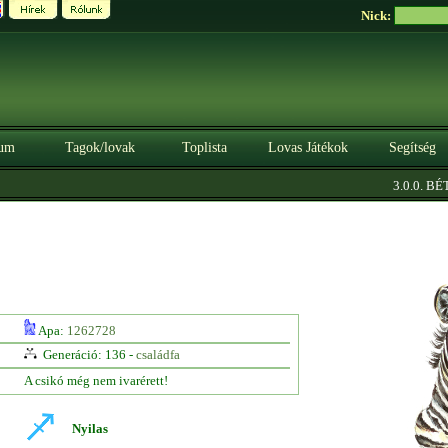
Nick:
um
Tagok/lovak
Toplista
Lovas Játékok
Segítség
3.0.0. BÉTA
Apa:
1262728
Generáció: 136 -
családfa
A csikó még nem ivarérett!
Nyilas