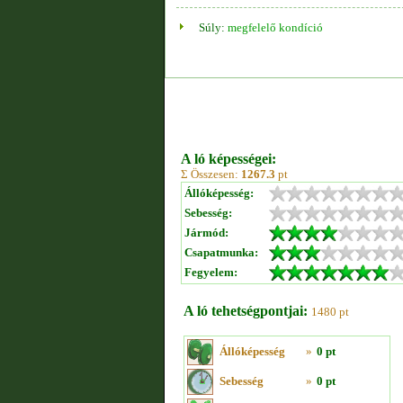
Súly:
megfelelő kondíció
A ló képességei:
Σ Összesen:
1267.3
pt
Állóképesség:
Sebesség:
Jármód:
Csapatmunka:
Fegyelem:
A ló tehetségpontjai:
1480 pt
Állóképesség
»
0 pt
Sebesség
»
0 pt