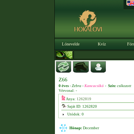
Lónevelde
Kvíz
Fór
Z66
0 éves
-
Zebra -
Kancacsikó
-
Szín:
csíkozott
Vérvonal: -
Anya:
1262819
Saját ID: 1262820
Utódok: 0
Hónap:
December