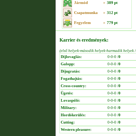
Jármód
»
389 pt
Csapatmunka
»
312 pt
Fegyelem
»
779 pt
Karrier és eredmények:
(első helyek-második helyek-harmadik helyek 
Díjlovaglás:
0-0-0 /
0
Galopp:
0-0-0 /
0
Díjugratás:
0-0-0 /
0
Fogathajtás:
0-0-0 /
0
Cross-country:
0-0-0 /
0
Ügetés:
0-0-0 /
0
Lovaspóló:
0-0-0 /
0
Military:
0-0-0 /
0
Hordókerülés:
0-0-0 /
0
Cutting:
0-0-0 /
0
Western pleasure:
0-0-0 /
0