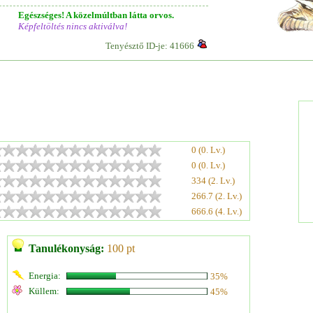
Egészséges! A közelmúltban látta orvos.
Képfeltöltés nincs aktiválva!
Tenyésztő ID-je: 41666
0 (0. Lv.)
0 (0. Lv.)
334 (2. Lv.)
266.7 (2. Lv.)
666.6 (4. Lv.)
Tanulékonyság:
100 pt
Energia:
35%
Küllem:
45%