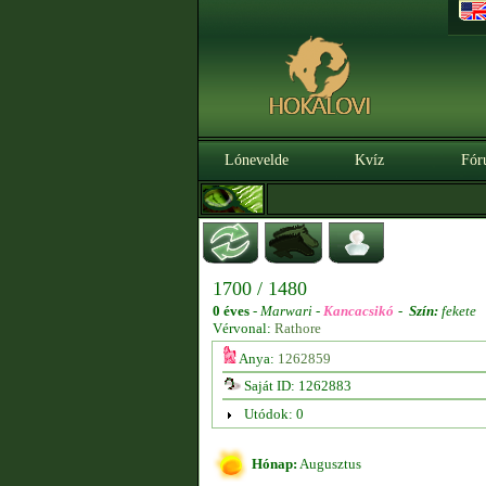
Lónevelde
Kvíz
Fór
1700 / 1480
0 éves
-
Marwari -
Kancacsikó
-
Szín:
fekete
Vérvonal:
Rathore
Anya:
1262859
Saját ID: 1262883
Utódok: 0
Hónap:
Augusztus