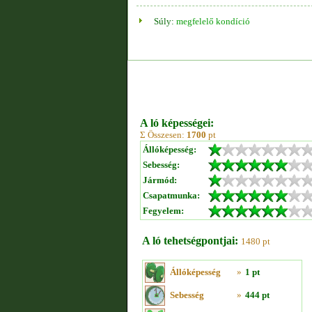
Súly:
megfelelő kondíció
A ló képességei:
Σ Összesen:
1700
pt
Állóképesség:
Sebesség:
Jármód:
Csapatmunka:
Fegyelem:
A ló tehetségpontjai:
1480 pt
Állóképesség
»
1 pt
Sebesség
»
444 pt