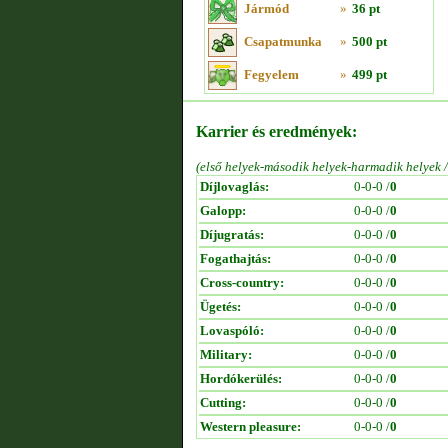
Jármód
»
36 pt
Csapatmunka
»
500 pt
Fegyelem
»
499 pt
Karrier és eredmények:
(első helyek-második helyek-harmadik helyek 
Díjlovaglás:
0-0-0 /
0
Galopp:
0-0-0 /
0
Díjugratás:
0-0-0 /
0
Fogathajtás:
0-0-0 /
0
Cross-country:
0-0-0 /
0
Ügetés:
0-0-0 /
0
Lovaspóló:
0-0-0 /
0
Military:
0-0-0 /
0
Hordókerülés:
0-0-0 /
0
Cutting:
0-0-0 /
0
Western pleasure:
0-0-0 /
0