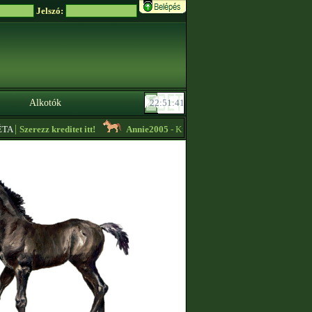
Jelszó:
Alkotók
|
A
Szerezz kreditet itt!
Annie2005
- Kreditet vennék minden lovam közül v