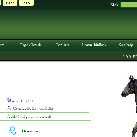
Nick:
um
Tagok/lovak
Toplista
Lovas Játékok
Segítség
3.0.0. BÉT
Apa:
1262133
Generáció: 55 -
családfa
A csikó még nem ivarérett!
Oroszlán