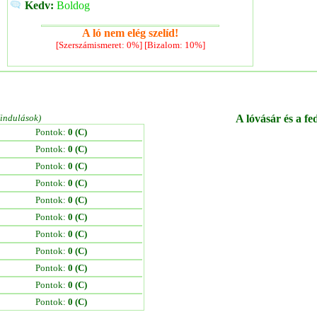
Kedv:
Boldog
A ló nem elég szelíd!
[Szerszámismeret: 0%] [Bizalom: 10%]
/indulások)
A lóvásár és a fe
Pontok:
0 (C)
Pontok:
0 (C)
Pontok:
0 (C)
Pontok:
0 (C)
Pontok:
0 (C)
Pontok:
0 (C)
Pontok:
0 (C)
Pontok:
0 (C)
Pontok:
0 (C)
Pontok:
0 (C)
Pontok:
0 (C)