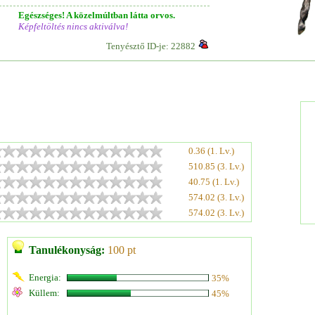
Egészséges! A közelmúltban látta orvos.
Képfeltöltés nincs aktiválva!
Tenyésztő ID-je: 22882
0.36 (1. Lv.)
510.85 (3. Lv.)
40.75 (1. Lv.)
574.02 (3. Lv.)
574.02 (3. Lv.)
Tanulékonyság:
100 pt
Energia:
35%
Küllem:
45%