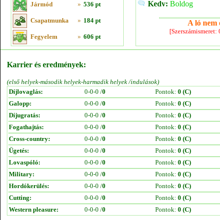
Kedv:
Boldog
Jármód
»
536 pt
Csapatmunka
»
184 pt
A ló nem e
[Szerszámismeret:
Fegyelem
»
606 pt
Karrier és eredmények:
(első helyek-második helyek-harmadik helyek /indulások)
Díjlovaglás:
0-0-0 /
0
Pontok:
0 (C)
Galopp:
0-0-0 /
0
Pontok:
0 (C)
Díjugratás:
0-0-0 /
0
Pontok:
0 (C)
Fogathajtás:
0-0-0 /
0
Pontok:
0 (C)
Cross-country:
0-0-0 /
0
Pontok:
0 (C)
Ügetés:
0-0-0 /
0
Pontok:
0 (C)
Lovaspóló:
0-0-0 /
0
Pontok:
0 (C)
Military:
0-0-0 /
0
Pontok:
0 (C)
Hordókerülés:
0-0-0 /
0
Pontok:
0 (C)
Cutting:
0-0-0 /
0
Pontok:
0 (C)
Western pleasure:
0-0-0 /
0
Pontok:
0 (C)