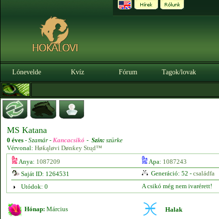
Lónevelde
Kvíz
Fórum
Tagok/lovak
MS Katana
0 éves
-
Szamár -
Kancacsikó
-
Szín:
szürke
Vérvonal:
Høƙąløvi Dønƙey Stᶙd™
Anya:
1087209
Apa:
1087243
Generáció: 52 -
családfa
Saját ID: 1264531
A csikó még nem ivarérett!
Utódok: 0
Hónap:
Március
Halak