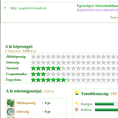
Egészséges! A közelmúltban 
Súly:
megfelelő kondíció
Képfeltöltés nincs aktiválva!
Tenyé
A ló képességei:
Σ Összesen:
1458.2
pt
Állóképesség:
Sebesség:
Jármód:
Csapatmunka:
Fegyelem:
A ló tehetségpontjai:
1326 pt
Tanulékonyság:
100 
Állóképesség
»
0 pt
Energia:
Küllem:
Sebesség
»
0 pt