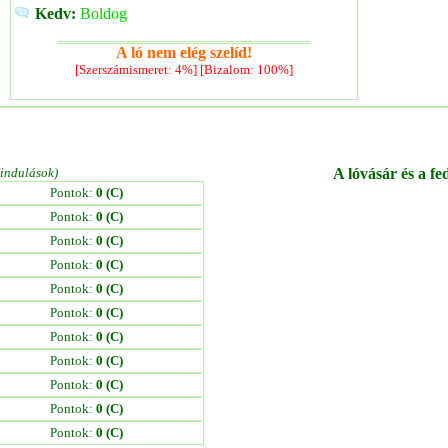
Kedv:
Boldog
A ló nem elég szelíd!
[Szerszámismeret: 4%] [Bizalom: 100%]
/indulások)
A lóvásár és a fe
Pontok:
0 (C)
Pontok:
0 (C)
Pontok:
0 (C)
Pontok:
0 (C)
Pontok:
0 (C)
Pontok:
0 (C)
Pontok:
0 (C)
Pontok:
0 (C)
Pontok:
0 (C)
Pontok:
0 (C)
Pontok:
0 (C)