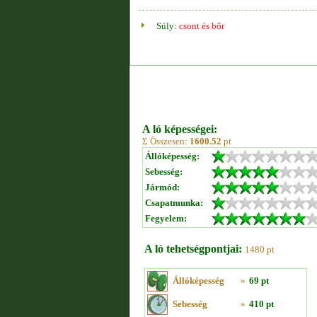
Súly:
csont és bőr
A ló képességei:
Σ Összesen:
1600.52
pt
Állóképesség:
Sebesség:
Jármód:
Csapatmunka:
Fegyelem:
A ló tehetségpontjai:
1480 pt
Állóképesség
»
69 pt
Sebesség
»
410 pt