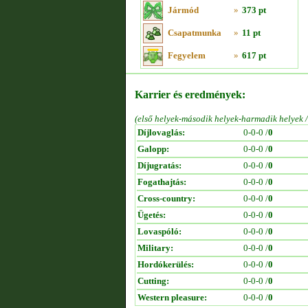
Jármód
»
373 pt
Csapatmunka
»
11 pt
Fegyelem
»
617 pt
Karrier és eredmények:
(első helyek-második helyek-harmadik helyek 
Díjlovaglás:
0-0-0 /
0
Galopp:
0-0-0 /
0
Díjugratás:
0-0-0 /
0
Fogathajtás:
0-0-0 /
0
Cross-country:
0-0-0 /
0
Ügetés:
0-0-0 /
0
Lovaspóló:
0-0-0 /
0
Military:
0-0-0 /
0
Hordókerülés:
0-0-0 /
0
Cutting:
0-0-0 /
0
Western pleasure:
0-0-0 /
0