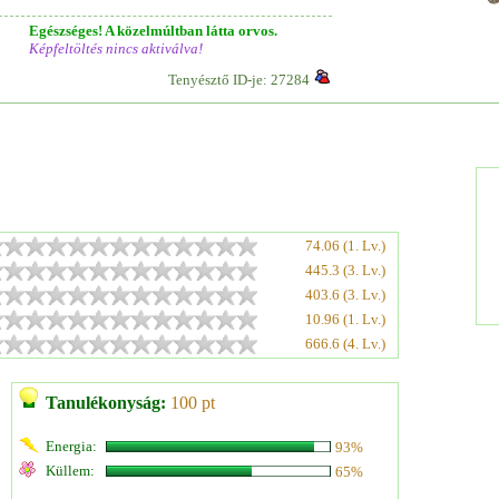
Egészséges! A közelmúltban látta orvos.
Képfeltöltés nincs aktiválva!
Tenyésztő ID-je: 27284
74.06 (1. Lv.)
445.3 (3. Lv.)
403.6 (3. Lv.)
10.96 (1. Lv.)
666.6 (4. Lv.)
Tanulékonyság:
100 pt
Energia:
93%
Küllem:
65%