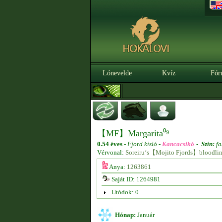
Lónevelde
Kvíz
Fór
【MF】Margarita⁰⁹
0.54 éves
-
Fjord kisló -
Kancacsikó
-
Szín:
fa
Vérvonal:
Soreiru‘s【Mojito Fjords】bloodli
Anya:
1263861
Saját ID: 1264981
Utódok: 0
Hónap:
Január