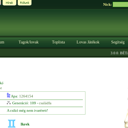
Nick:
um
Tagok/lovak
Toplista
Lovas Játékok
Segítség
|
3.0.0. BÉTA
kó
ne
Apa:
1264154
Generáció: 109 -
családfa
A csikó még nem ivarérett!
Ikrek