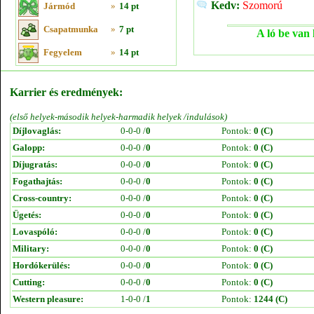
Kedv:
Szomorú
Jármód
»
14 pt
Csapatmunka
»
7 pt
A ló be van 
Fegyelem
»
14 pt
Karrier és eredmények:
(első helyek-második helyek-harmadik helyek /indulások)
Díjlovaglás:
0-0-0 /
0
Pontok:
0 (C)
Galopp:
0-0-0 /
0
Pontok:
0 (C)
Díjugratás:
0-0-0 /
0
Pontok:
0 (C)
Fogathajtás:
0-0-0 /
0
Pontok:
0 (C)
Cross-country:
0-0-0 /
0
Pontok:
0 (C)
Ügetés:
0-0-0 /
0
Pontok:
0 (C)
Lovaspóló:
0-0-0 /
0
Pontok:
0 (C)
Military:
0-0-0 /
0
Pontok:
0 (C)
Hordókerülés:
0-0-0 /
0
Pontok:
0 (C)
Cutting:
0-0-0 /
0
Pontok:
0 (C)
Western pleasure:
1-0-0 /
1
Pontok:
1244 (C)