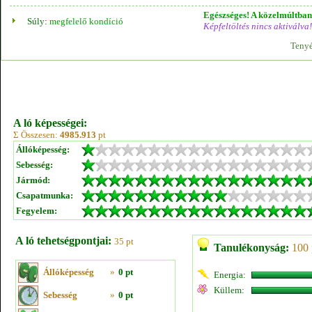
Egészséges! A közelmúltban 
Súly:
megfelelő kondíció
Képfeltöltés nincs aktiválva!
Tenyé
A ló képességei:
Σ Összesen:
4985.913
pt
Állóképesség:
Sebesség:
Jármód:
Csapatmunka:
Fegyelem:
A ló tehetségpontjai:
35 pt
Tanulékonyság:
100 
Állóképesség
»
0 pt
Energia:
Küllem:
Sebesség
»
0 pt