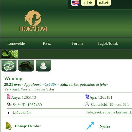
Lónevelde
Kvíz
Fórum
Tagok/lovak
Winning
29.21 éves
-
Appaloosa -
Csődör
-
Szín:
tarka: palomino & fehér
Vérvonal:
Western Szuper Sztár
Anya:
1265173
Apa:
1265191
Generáció: 19 -
családfa
Saját ID: 1267480
Fedezések ebben a körben:
2
Utódok: 14
Hónap:
Október
Nyilas