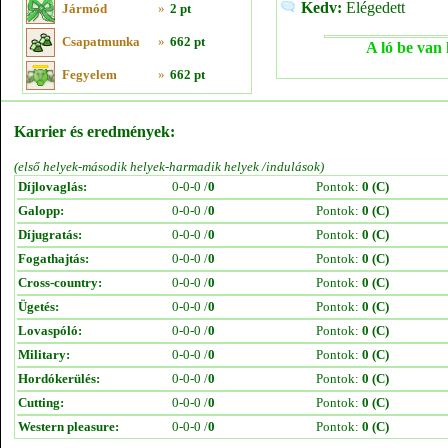
Kedv:
Elégedett
Jármód
»
2 pt
Csapatmunka
»
662 pt
A ló be van 
Fegyelem
»
662 pt
Karrier és eredmények:
(első helyek-második helyek-harmadik helyek /indulások)
Díjlovaglás:
0-0-0 /
0
Pontok:
0 (C)
Galopp:
0-0-0 /
0
Pontok:
0 (C)
Díjugratás:
0-0-0 /
0
Pontok:
0 (C)
Fogathajtás:
0-0-0 /
0
Pontok:
0 (C)
Cross-country:
0-0-0 /
0
Pontok:
0 (C)
Ügetés:
0-0-0 /
0
Pontok:
0 (C)
Lovaspóló:
0-0-0 /
0
Pontok:
0 (C)
Military:
0-0-0 /
0
Pontok:
0 (C)
Hordókerülés:
0-0-0 /
0
Pontok:
0 (C)
Cutting:
0-0-0 /
0
Pontok:
0 (C)
Western pleasure:
0-0-0 /
0
Pontok:
0 (C)