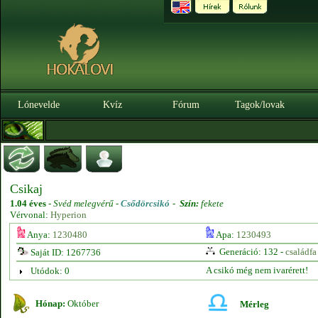
Lónevelde
Kvíz
Fórum
Tagok/lovak
Csikaj
1.04 éves
-
Svéd melegvérű -
Csődörcsikó
-
Szín:
fekete
Vérvonal:
Hyperion
Anya:
1230480
Apa:
1230493
Generáció: 132 -
családfa
Saját ID: 1267736
A csikó még nem ivarérett!
Utódok: 0
Hónap:
Október
Mérleg