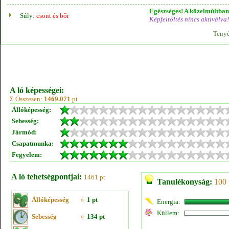
Egészséges! A közelmúltban 
Súly:
csont és bőr
Képfeltöltés nincs aktiválva!
Tenyé
A ló képességei:
Σ Összesen:
1469.071
pt
Állóképesség:
Sebesség:
Jármód:
Csapatmunka:
Fegyelem:
A ló tehetségpontjai:
1461 pt
Tanulékonyság:
100 
Állóképesség
»
1 pt
Energia:
Küllem:
Sebesség
»
134 pt