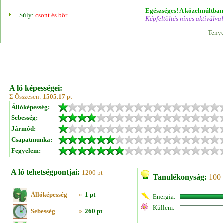
Egészséges! A közelmúltban 
Súly:
csont és bőr
Képfeltöltés nincs aktiválva!
Tenyé
A ló képességei:
Σ Összesen:
1505.17
pt
Állóképesség:
Sebesség:
Jármód:
Csapatmunka:
Fegyelem:
A ló tehetségpontjai:
1200 pt
Tanulékonyság:
100 
Állóképesség
»
1 pt
Energia:
Küllem:
Sebesség
»
260 pt