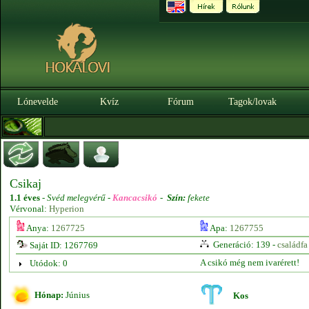
Lónevelde
Kvíz
Fórum
Tagok/lovak
Csikaj
1.1 éves
-
Svéd melegvérű -
Kancacsikó
-
Szín:
fekete
Vérvonal:
Hyperion
Anya:
1267725
Apa:
1267755
Generáció: 139 -
családfa
Saját ID: 1267769
A csikó még nem ivarérett!
Utódok: 0
Hónap:
Június
Kos