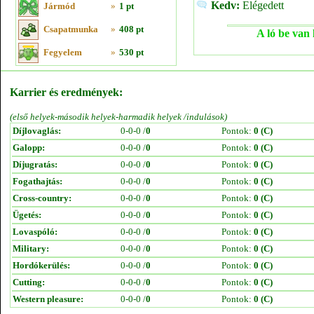
Kedv:
Elégedett
Jármód
»
1 pt
Csapatmunka
»
408 pt
A ló be van 
Fegyelem
»
530 pt
Karrier és eredmények:
(első helyek-második helyek-harmadik helyek /indulások)
Díjlovaglás:
0-0-0 /
0
Pontok:
0 (C)
Galopp:
0-0-0 /
0
Pontok:
0 (C)
Díjugratás:
0-0-0 /
0
Pontok:
0 (C)
Fogathajtás:
0-0-0 /
0
Pontok:
0 (C)
Cross-country:
0-0-0 /
0
Pontok:
0 (C)
Ügetés:
0-0-0 /
0
Pontok:
0 (C)
Lovaspóló:
0-0-0 /
0
Pontok:
0 (C)
Military:
0-0-0 /
0
Pontok:
0 (C)
Hordókerülés:
0-0-0 /
0
Pontok:
0 (C)
Cutting:
0-0-0 /
0
Pontok:
0 (C)
Western pleasure:
0-0-0 /
0
Pontok:
0 (C)