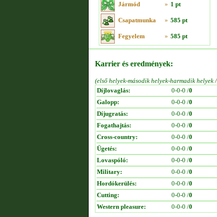
Jármód
»
1 pt
Csapatmunka
»
585 pt
Fegyelem
»
585 pt
Karrier és eredmények:
(első helyek-második helyek-harmadik helyek 
Díjlovaglás:
0-0-0 /
0
Galopp:
0-0-0 /
0
Díjugratás:
0-0-0 /
0
Fogathajtás:
0-0-0 /
0
Cross-country:
0-0-0 /
0
Ügetés:
0-0-0 /
0
Lovaspóló:
0-0-0 /
0
Military:
0-0-0 /
0
Hordókerülés:
0-0-0 /
0
Cutting:
0-0-0 /
0
Western pleasure:
0-0-0 /
0