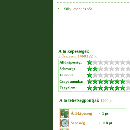
Súly:
csont és bőr
A ló képességei:
Σ Összesen:
1468.122
pt
Állóképesség:
Sebesség:
Jármód:
Csapatmunka:
Fegyelem:
A ló tehetségpontjai:
1290 pt
Állóképesség
»
1 pt
Sebesség
»
118 pt