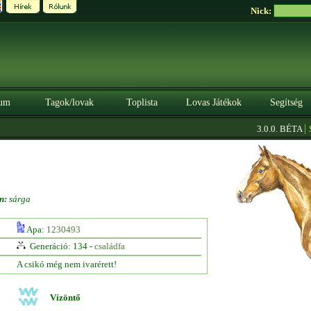
Nick:
um
Tagok/lovak
Toplista
Lovas Játékok
Segítség
|
3.0.0. BÉTA
Szer
n:
sárga
Apa:
1230493
Generáció: 134 -
családfa
A csikó még nem ivarérett!
Vízöntő