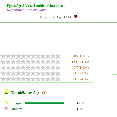
Egészséges! A közelmúltban látta orvos.
Képfeltöltés nincs aktiválva!
Tenyésztő ID-je: 12331
0.05 (1. Lv.)
134.5 (1. Lv.)
0.37 (1. Lv.)
666.6 (4. Lv.)
666.6 (4. Lv.)
Tanulékonyság:
100 pt
Energia:
75%
Küllem:
0%