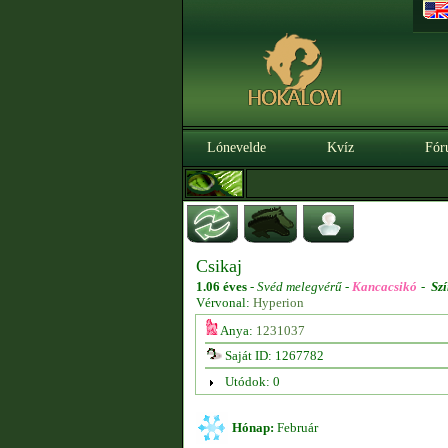
Lónevelde
Kvíz
Fór
Csikaj
1.06 éves
-
Svéd melegvérű -
Kancacsikó
-
Szí
Vérvonal:
Hyperion
Anya:
1231037
Saját ID: 1267782
Utódok: 0
Hónap:
Február