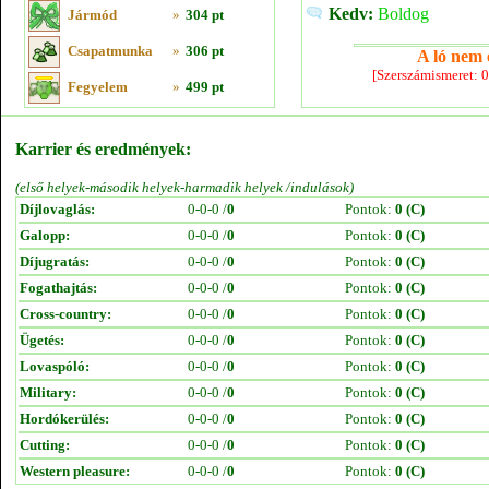
Kedv:
Boldog
Jármód
»
304 pt
Csapatmunka
»
306 pt
A ló nem e
[Szerszámismeret: 
Fegyelem
»
499 pt
Karrier és eredmények:
(első helyek-második helyek-harmadik helyek /indulások)
Díjlovaglás:
0-0-0 /
0
Pontok:
0 (C)
Galopp:
0-0-0 /
0
Pontok:
0 (C)
Díjugratás:
0-0-0 /
0
Pontok:
0 (C)
Fogathajtás:
0-0-0 /
0
Pontok:
0 (C)
Cross-country:
0-0-0 /
0
Pontok:
0 (C)
Ügetés:
0-0-0 /
0
Pontok:
0 (C)
Lovaspóló:
0-0-0 /
0
Pontok:
0 (C)
Military:
0-0-0 /
0
Pontok:
0 (C)
Hordókerülés:
0-0-0 /
0
Pontok:
0 (C)
Cutting:
0-0-0 /
0
Pontok:
0 (C)
Western pleasure:
0-0-0 /
0
Pontok:
0 (C)