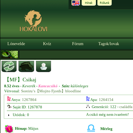
Lónevelde
Kvíz
Fórum
Tagok/lovak
【MF】Csikaj
0.52 éves
-
Keverék -
Kancacsikó
-
Szín:
különleges
Vérvonal:
Soreiru‘s【Mojito Fjords】bloodline
Anya:
1267864
Apa:
1264154
Generáció: 122 -
családfa
Saját ID: 1267878
A csikó még nem ivarérett!
Utódok: 0
Hónap:
Május
Mérleg