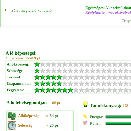
Egészséges! A közelmúltban 
Súly:
megfelelő kondíció
Képfeltöltés nincs aktiválva!
Tenyé
A ló képességei:
Σ Összesen:
1558.9
pt
Állóképesség:
Sebesség:
Jármód:
Csapatmunka:
Fegyelem:
A ló tehetségpontjai:
1168 pt
Tanulékonyság:
100 
Állóképesség
»
34 pt
Energia:
Küllem:
Sebesség
»
25 pt