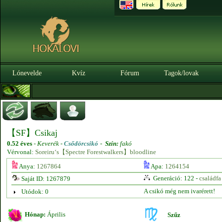
Lónevelde
Kvíz
Fórum
Tagok/lovak
【SF】Csikaj
0.52 éves
-
Keverék -
Csődörcsikó
-
Szín:
fakó
Vérvonal:
Soreiru‘s【Spectre Forestwalkers】bloodline
Anya:
1267864
Apa:
1264154
Generáció: 122 -
családfa
Saját ID: 1267879
A csikó még nem ivarérett!
Utódok: 0
Hónap:
Április
Szűz