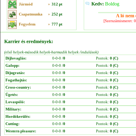
Kedv:
Boldog
Jármód
»
312 pt
Csapatmunka
»
252 pt
A ló nem e
[Szerszámismeret: 
Fegyelem
»
777 pt
Karrier és eredmények:
(első helyek-második helyek-harmadik helyek /indulások)
Díjlovaglás:
0-0-0 /
0
Pontok:
0 (C)
Galopp:
0-0-0 /
0
Pontok:
0 (C)
Díjugratás:
0-0-0 /
0
Pontok:
0 (C)
Fogathajtás:
0-0-0 /
0
Pontok:
0 (C)
Cross-country:
0-0-0 /
0
Pontok:
0 (C)
Ügetés:
0-0-0 /
0
Pontok:
0 (C)
Lovaspóló:
0-0-0 /
0
Pontok:
0 (C)
Military:
0-0-0 /
0
Pontok:
0 (C)
Hordókerülés:
0-0-0 /
0
Pontok:
0 (C)
Cutting:
0-0-0 /
0
Pontok:
0 (C)
Western pleasure:
0-0-0 /
0
Pontok:
0 (C)