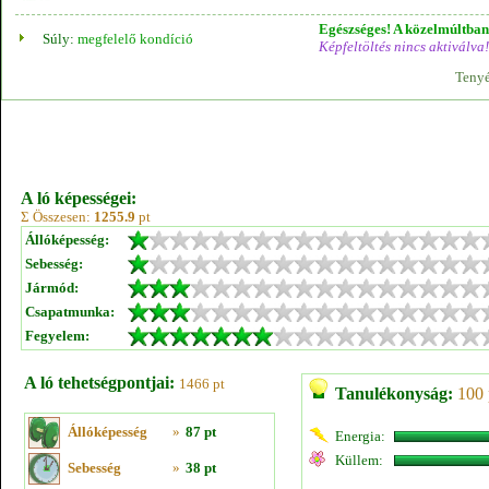
Egészséges! A közelmúltban 
Súly:
megfelelő kondíció
Képfeltöltés nincs aktiválva!
Tenyé
A ló képességei:
Σ Összesen:
1255.9
pt
Állóképesség:
Sebesség:
Jármód:
Csapatmunka:
Fegyelem:
A ló tehetségpontjai:
1466 pt
Tanulékonyság:
100 
Állóképesség
»
87 pt
Energia:
Küllem:
Sebesség
»
38 pt