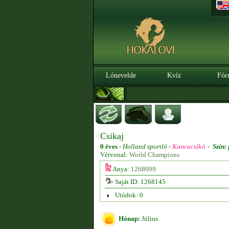
Lónevelde
Kvíz
Fór
Csikaj
0 éves
-
Holland sportló -
Kancacsikó
-
Szín:
Vérvonal:
World Champions
Anya:
1268099
Saját ID: 1268145
Utódok: 0
Hónap:
Július