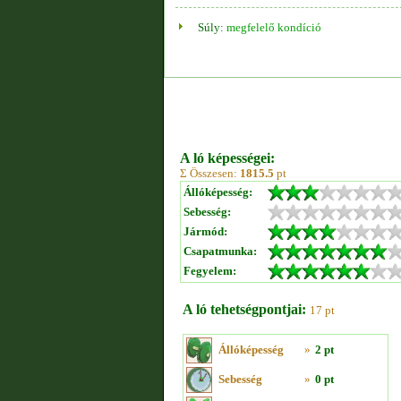
Súly:
megfelelő kondíció
A ló képességei:
Σ Összesen:
1815.5
pt
Állóképesség:
Sebesség:
Jármód:
Csapatmunka:
Fegyelem:
A ló tehetségpontjai:
17 pt
Állóképesség
»
2 pt
Sebesség
»
0 pt