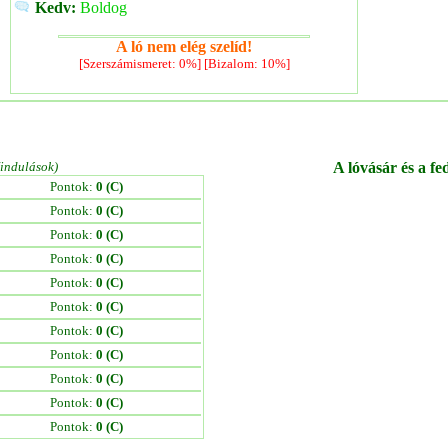
Kedv:
Boldog
A ló nem elég szelíd!
[Szerszámismeret: 0%] [Bizalom: 10%]
/indulások)
A lóvásár és a fe
Pontok:
0 (C)
Pontok:
0 (C)
Pontok:
0 (C)
Pontok:
0 (C)
Pontok:
0 (C)
Pontok:
0 (C)
Pontok:
0 (C)
Pontok:
0 (C)
Pontok:
0 (C)
Pontok:
0 (C)
Pontok:
0 (C)