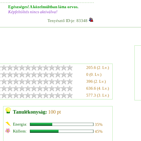
Egészséges! A közelmúltban látta orvos.
Képfeltöltés nincs aktiválva!
Tenyésztő ID-je: 83348
205.6 (2. Lv.)
0 (0. Lv.)
396 (2. Lv.)
636.6 (4. Lv.)
577.3 (3. Lv.)
Tanulékonyság:
100 pt
Energia:
35%
Küllem:
45%