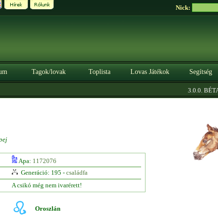
Nick:
um
Tagok/lovak
Toplista
Lovas Játékok
Segítség
|
3.0.0. BÉTA
pej
Apa:
1172076
Generáció: 195 -
családfa
A csikó még nem ivarérett!
Oroszlán