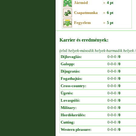
Jármód
»
4 pt
Csapatmunka
»
6 pt
Fegyelem
»
5 pt
Karrier és eredmények:
(első helyek-második helyek-harmadik helyek 
Díjlovaglás:
0-0-0 /
0
Galopp:
0-0-0 /
0
Díjugratás:
0-0-0 /
0
Fogathajtás:
0-0-0 /
0
Cross-country:
0-0-0 /
0
Ügetés:
0-0-0 /
0
Lovaspóló:
0-0-0 /
0
Military:
0-0-0 /
0
Hordókerülés:
0-0-0 /
0
Cutting:
0-0-0 /
0
Western pleasure:
0-0-0 /
0