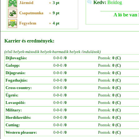
Kedv:
Boldog
Jármód
»
3 pt
Csapatmunka
»
9 pt
A ló be van 
Fegyelem
»
4 pt
Karrier és eredmények:
(első helyek-második helyek-harmadik helyek /indulások)
Díjlovaglás:
0-0-0 /
0
Pontok:
0 (C)
Galopp:
0-0-0 /
0
Pontok:
0 (C)
Díjugratás:
0-0-0 /
0
Pontok:
0 (C)
Fogathajtás:
0-0-0 /
0
Pontok:
0 (C)
Cross-country:
0-0-0 /
0
Pontok:
0 (C)
Ügetés:
0-0-0 /
0
Pontok:
0 (C)
Lovaspóló:
0-0-0 /
0
Pontok:
0 (C)
Military:
0-0-0 /
0
Pontok:
0 (C)
Hordókerülés:
0-0-0 /
0
Pontok:
0 (C)
Cutting:
0-0-0 /
0
Pontok:
0 (C)
Western pleasure:
0-0-0 /
0
Pontok:
0 (C)