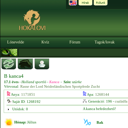
Lónevelde
Kvíz
Fórum
Tagok/lovak
B kanca4
17.1 éves
-
Holland sportló -
Kanca
-
Szín:
szürke
Vérvonal:
Rasse der Lord Neiderländischen Sportpferde Zucht
Anya:
1171851
Apa:
1268144
Generáció: 196 -
családfa
Saját ID: 1268192
A kanca befedezhető!
Utódok: 0
Hónap:
Július
Bak