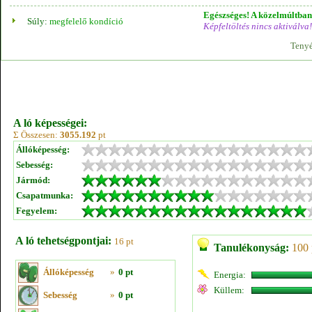
Egészséges! A közelmúltban 
Súly:
megfelelő kondíció
Képfeltöltés nincs aktiválva!
Tenyé
A ló képességei:
Σ Összesen:
3055.192
pt
Állóképesség:
Sebesség:
Jármód:
Csapatmunka:
Fegyelem:
A ló tehetségpontjai:
16 pt
Tanulékonyság:
100 
Állóképesség
»
0 pt
Energia:
Küllem:
Sebesség
»
0 pt