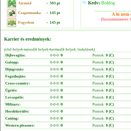
Kedv:
Boldog
Jármód
»
593 pt
Csapatmunka
»
145 pt
A ló nem e
[Szerszámismeret:
Fegyelem
»
145 pt
Karrier és eredmények:
(első helyek-második helyek-harmadik helyek /indulások)
Díjlovaglás:
0-0-0 /
0
Pontok:
0 (C)
Galopp:
0-0-0 /
0
Pontok:
0 (C)
Díjugratás:
0-0-0 /
0
Pontok:
0 (C)
Fogathajtás:
0-0-0 /
0
Pontok:
0 (C)
Cross-country:
0-0-0 /
0
Pontok:
0 (C)
Ügetés:
0-0-0 /
0
Pontok:
0 (C)
Lovaspóló:
0-0-0 /
0
Pontok:
0 (C)
Military:
0-0-0 /
0
Pontok:
0 (C)
Hordókerülés:
0-0-0 /
0
Pontok:
0 (C)
Cutting:
0-0-0 /
0
Pontok:
0 (C)
Western pleasure:
0-0-0 /
0
Pontok:
0 (C)