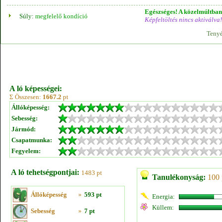
Egészséges! A közelmúltban 
Súly:
megfelelő kondíció
Képfeltöltés nincs aktiválva!
Tenyé
A ló képességei:
Σ Összesen:
1667.2
pt
Állóképesség:
Sebesség:
Jármód:
Csapatmunka:
Fegyelem:
A ló tehetségpontjai:
1483 pt
Tanulékonyság:
100 
Állóképesség
»
593 pt
Energia:
Küllem:
Sebesség
»
7 pt