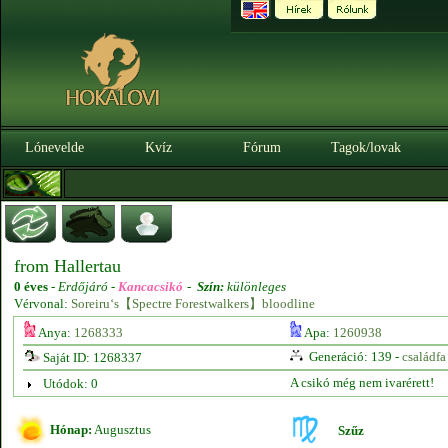
Lónevelde
Kvíz
Fórum
Tagok/lovak
from Hallertau
0 éves
-
Erdőjáró -
Kancacsikó
-
Szín:
különleges
Vérvonal:
Soreiru‘s【Spectre Forestwalkers】bloodline
Anya:
1268333
Apa:
1260938
Generáció: 139 -
családfa
Saját ID: 1268337
A csikó még nem ivarérett!
Utódok: 0
Hónap:
Augusztus
Szűz