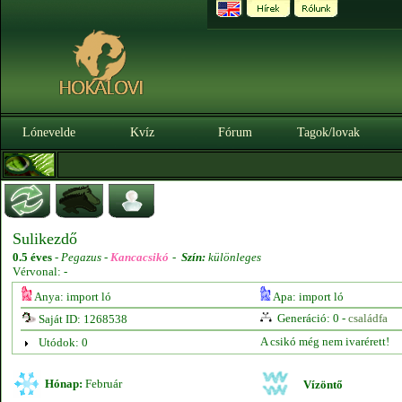
Lónevelde
Kvíz
Fórum
Tagok/lovak
Sulikezdő
0.5 éves
-
Pegazus -
Kancacsikó
-
Szín:
különleges
Vérvonal: -
Anya: import ló
Apa: import ló
Generáció: 0 -
családfa
Saját ID: 1268538
A csikó még nem ivarérett!
Utódok: 0
Hónap:
Február
Vízöntő