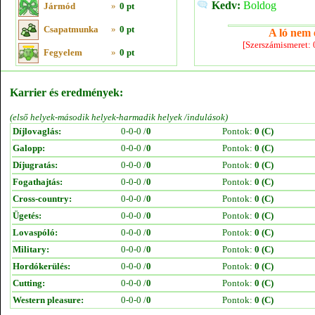
Kedv:
Boldog
Jármód
»
0 pt
Csapatmunka
»
0 pt
A ló nem e
[Szerszámismeret:
Fegyelem
»
0 pt
Karrier és eredmények:
(első helyek-második helyek-harmadik helyek /indulások)
Díjlovaglás:
0-0-0 /
0
Pontok:
0 (C)
Galopp:
0-0-0 /
0
Pontok:
0 (C)
Díjugratás:
0-0-0 /
0
Pontok:
0 (C)
Fogathajtás:
0-0-0 /
0
Pontok:
0 (C)
Cross-country:
0-0-0 /
0
Pontok:
0 (C)
Ügetés:
0-0-0 /
0
Pontok:
0 (C)
Lovaspóló:
0-0-0 /
0
Pontok:
0 (C)
Military:
0-0-0 /
0
Pontok:
0 (C)
Hordókerülés:
0-0-0 /
0
Pontok:
0 (C)
Cutting:
0-0-0 /
0
Pontok:
0 (C)
Western pleasure:
0-0-0 /
0
Pontok:
0 (C)