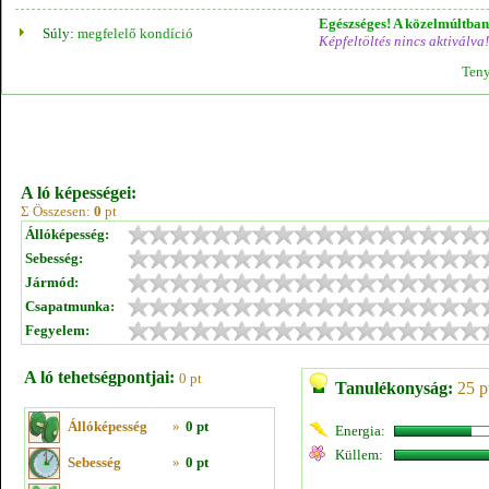
Egészséges! A közelmúltban 
Súly:
megfelelő kondíció
Képfeltöltés nincs aktiválva!
Teny
A ló képességei:
Σ Összesen:
0
pt
Állóképesség:
Sebesség:
Jármód:
Csapatmunka:
Fegyelem:
A ló tehetségpontjai:
0 pt
Tanulékonyság:
25 p
Állóképesség
»
0 pt
Energia:
Küllem:
Sebesség
»
0 pt