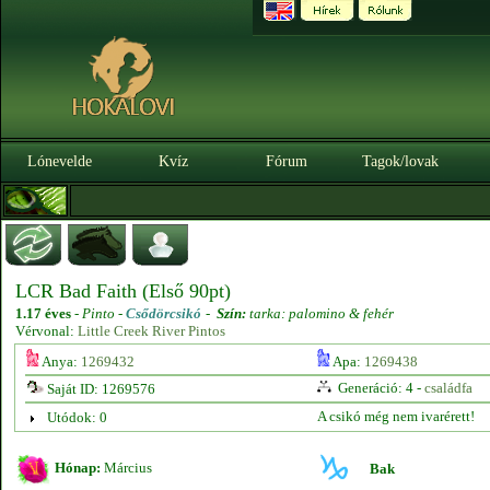
Lónevelde
Kvíz
Fórum
Tagok/lovak
LCR Bad Faith (Első 90pt)
1.17 éves
-
Pinto -
Csődörcsikó
-
Szín:
tarka: palomino & fehér
Vérvonal:
Little Creek River Pintos
Anya:
1269432
Apa:
1269438
Generáció: 4 -
családfa
Saját ID: 1269576
A csikó még nem ivarérett!
Utódok: 0
Hónap:
Március
Bak