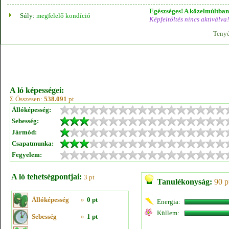
Egészséges! A közelmúltban 
Súly:
megfelelő kondíció
Képfeltöltés nincs aktiválva!
Tenyé
A ló képességei:
Σ Összesen:
538.091
pt
Állóképesség:
Sebesség:
Jármód:
Csapatmunka:
Fegyelem:
A ló tehetségpontjai:
3 pt
Tanulékonyság:
90 p
Állóképesség
»
0 pt
Energia:
Küllem:
Sebesség
»
1 pt