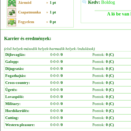
Kedv:
Boldog
Jármód
»
1 pt
Csapatmunka
»
1 pt
A ló be van 
Fegyelem
»
0 pt
Karrier és eredmények:
(első helyek-második helyek-harmadik helyek /indulások)
Díjlovaglás:
0-0-0 /
0
Pontok:
0 (C)
Galopp:
0-0-0 /
0
Pontok:
0 (C)
Díjugratás:
0-0-0 /
0
Pontok:
0 (C)
Fogathajtás:
0-0-0 /
0
Pontok:
0 (C)
Cross-country:
0-0-0 /
0
Pontok:
0 (C)
Ügetés:
0-0-0 /
0
Pontok:
0 (C)
Lovaspóló:
0-0-0 /
0
Pontok:
0 (C)
Military:
0-0-0 /
0
Pontok:
0 (C)
Hordókerülés:
0-0-0 /
0
Pontok:
0 (C)
Cutting:
0-0-0 /
0
Pontok:
0 (C)
Western pleasure:
0-0-0 /
0
Pontok:
0 (C)