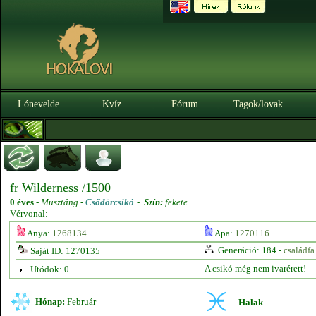
Lónevelde
Kvíz
Fórum
Tagok/lovak
fr Wilderness /1500
0 éves
-
Musztáng -
Csődörcsikó
-
Szín:
fekete
Vérvonal: -
Anya:
1268134
Apa:
1270116
Generáció: 184 -
családfa
Saját ID: 1270135
A csikó még nem ivarérett!
Utódok: 0
Hónap:
Február
Halak