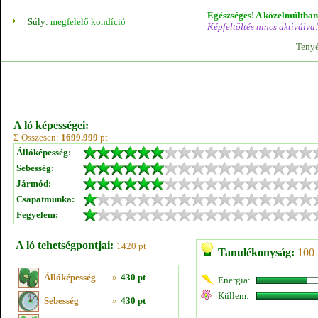
Egészséges! A közelmúltban 
Súly:
megfelelő kondíció
Képfeltöltés nincs aktiválva!
Tenyé
A ló képességei:
Σ Összesen:
1699.999
pt
Állóképesség:
Sebesség:
Jármód:
Csapatmunka:
Fegyelem:
A ló tehetségpontjai:
1420 pt
Tanulékonyság:
100 
Állóképesség
»
430 pt
Energia:
Küllem:
Sebesség
»
430 pt