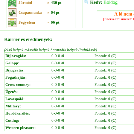
Kedv:
Boldog
Jármód
»
430 pt
Csapatmunka
»
64 pt
A ló nem e
[Szerszámismeret:
Fegyelem
»
66 pt
Karrier és eredmények:
(első helyek-második helyek-harmadik helyek /indulások)
Díjlovaglás:
0-0-0 /
0
Pontok:
0 (C)
Galopp:
0-0-0 /
0
Pontok:
0 (C)
Díjugratás:
0-0-0 /
0
Pontok:
0 (C)
Fogathajtás:
0-0-0 /
0
Pontok:
0 (C)
Cross-country:
0-0-0 /
0
Pontok:
0 (C)
Ügetés:
0-0-0 /
0
Pontok:
0 (C)
Lovaspóló:
0-0-0 /
0
Pontok:
0 (C)
Military:
0-0-0 /
0
Pontok:
0 (C)
Hordókerülés:
0-0-0 /
0
Pontok:
0 (C)
Cutting:
0-0-0 /
0
Pontok:
0 (C)
Western pleasure:
0-0-0 /
0
Pontok:
0 (C)