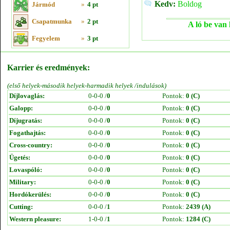
Kedv:
Boldog
Jármód
»
4 pt
Csapatmunka
»
2 pt
A ló be van 
Fegyelem
»
3 pt
Karrier és eredmények:
(első helyek-második helyek-harmadik helyek /indulások)
Díjlovaglás:
0-0-0 /
0
Pontok:
0 (C)
Galopp:
0-0-0 /
0
Pontok:
0 (C)
Díjugratás:
0-0-0 /
0
Pontok:
0 (C)
Fogathajtás:
0-0-0 /
0
Pontok:
0 (C)
Cross-country:
0-0-0 /
0
Pontok:
0 (C)
Ügetés:
0-0-0 /
0
Pontok:
0 (C)
Lovaspóló:
0-0-0 /
0
Pontok:
0 (C)
Military:
0-0-0 /
0
Pontok:
0 (C)
Hordókerülés:
0-0-0 /
0
Pontok:
0 (C)
Cutting:
0-0-0 /
1
Pontok:
2439 (A)
Western pleasure:
1-0-0 /
1
Pontok:
1284 (C)