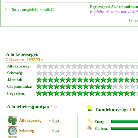
Egészséges! A közelmúltban 
Súly:
megfelelő kondíció
Képfeltöltés nincs aktiválva!
Tenyé
A ló képességei:
Σ Összesen:
4897.73
pt
Állóképesség:
Sebesség:
Jármód:
Csapatmunka:
Fegyelem:
A ló tehetségpontjai:
9 pt
Tanulékonyság:
100 
Állóképesség
»
0 pt
Energia:
Küllem:
Sebesség
»
0 pt