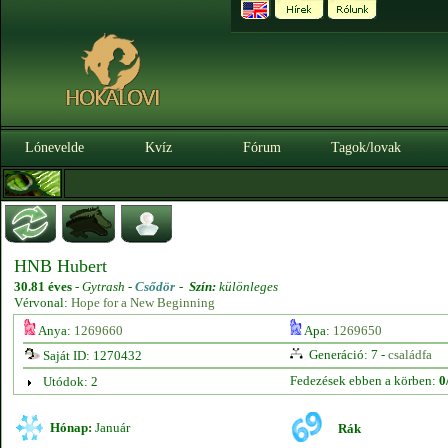
Lónevelde
Kvíz
Fórum
Tagok/lovak
HNB Hubert
30.81 éves
-
Gytrash -
Csődör
-
Szín:
különleges
Vérvonal:
Hope for a New Beginning
Anya:
1269660
Apa:
1269650
Generáció: 7 -
családfa
Saját ID: 1270432
Fedezések ebben a körben:
0
Utódok: 2
Hónap:
Január
Rák