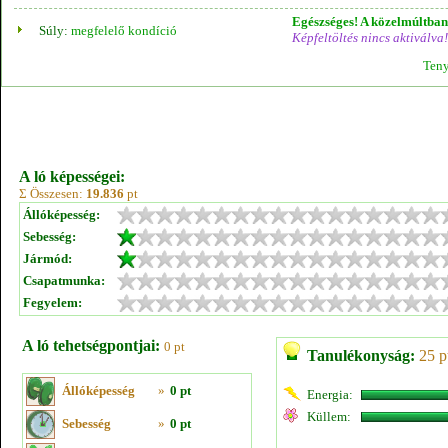
Egészséges! A közelmúltban 
Súly:
megfelelő kondíció
Képfeltöltés nincs aktiválva!
Teny
A ló képességei:
Σ Összesen:
19.836
pt
Állóképesség:
Sebesség:
Jármód:
Csapatmunka:
Fegyelem:
A ló tehetségpontjai:
0 pt
Tanulékonyság:
25 p
Állóképesség
»
0 pt
Energia:
Küllem:
Sebesség
»
0 pt