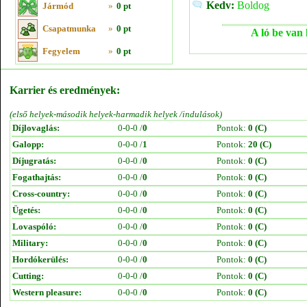
Kedv:
Boldog
Jármód
»
0 pt
Csapatmunka
»
0 pt
A ló be van 
Fegyelem
»
0 pt
Karrier és eredmények:
(első helyek-második helyek-harmadik helyek /indulások)
Díjlovaglás:
0-0-0 /
0
Pontok:
0 (C)
Galopp:
0-0-0 /
1
Pontok:
20 (C)
Díjugratás:
0-0-0 /
0
Pontok:
0 (C)
Fogathajtás:
0-0-0 /
0
Pontok:
0 (C)
Cross-country:
0-0-0 /
0
Pontok:
0 (C)
Ügetés:
0-0-0 /
0
Pontok:
0 (C)
Lovaspóló:
0-0-0 /
0
Pontok:
0 (C)
Military:
0-0-0 /
0
Pontok:
0 (C)
Hordókerülés:
0-0-0 /
0
Pontok:
0 (C)
Cutting:
0-0-0 /
0
Pontok:
0 (C)
Western pleasure:
0-0-0 /
0
Pontok:
0 (C)