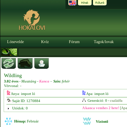
Lónevelde
Kvíz
Fórum
Tagok/lovak
Wildling
3.02 éves
-
Musztáng -
Kanca
-
Szín:
fehér
Vérvonal: -
Anya: import ló
Apa: import ló
Generáció: 0 -
családfa
Saját ID: 1270884
A kanca vemhes 2 hete!
[Apa
Utódok: 0
Hónap:
Február
Vízöntő