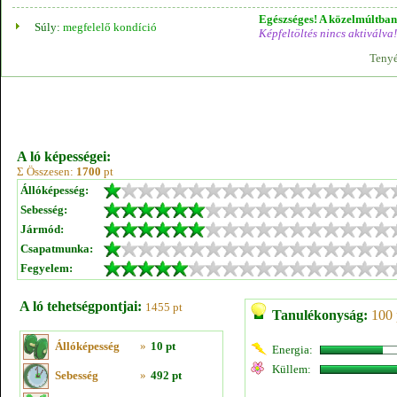
Egészséges! A közelmúltban 
Súly:
megfelelő kondíció
Képfeltöltés nincs aktiválva!
Tenyé
A ló képességei:
Σ Összesen:
1700
pt
Állóképesség:
Sebesség:
Jármód:
Csapatmunka:
Fegyelem:
A ló tehetségpontjai:
1455 pt
Tanulékonyság:
100 
Állóképesség
»
10 pt
Energia:
Küllem:
Sebesség
»
492 pt