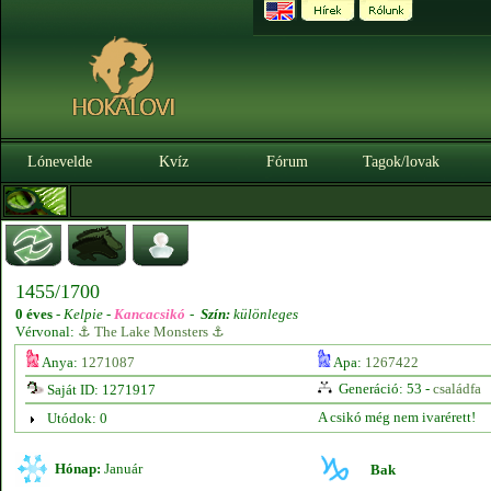
Lónevelde
Kvíz
Fórum
Tagok/lovak
1455/1700
0 éves
-
Kelpie -
Kancacsikó
-
Szín:
különleges
Vérvonal:
⚓ The Lake Monsters ⚓
Anya:
1271087
Apa:
1267422
Generáció: 53 -
családfa
Saját ID: 1271917
A csikó még nem ivarérett!
Utódok: 0
Hónap:
Január
Bak