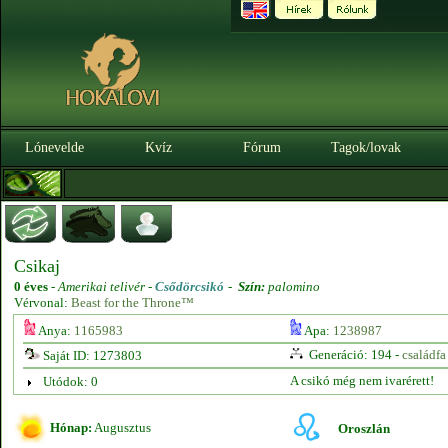
Lónevelde
Kvíz
Fórum
Tagok/lovak
Csikaj
0 éves
-
Amerikai telivér -
Csődörcsikó
-
Szín:
palomino
Vérvonal:
Beast for the Throne™
Anya:
1165983
Apa:
1238987
Generáció: 194 -
családfa
Saját ID: 1273803
A csikó még nem ivarérett!
Utódok: 0
Hónap:
Augusztus
Oroszlán