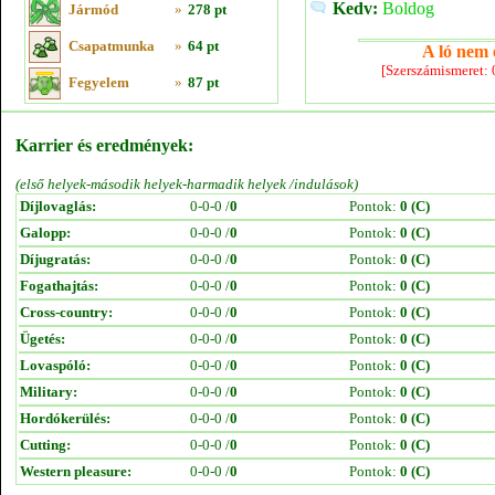
Kedv:
Boldog
Jármód
»
278 pt
Csapatmunka
»
64 pt
A ló nem e
[Szerszámismeret:
Fegyelem
»
87 pt
Karrier és eredmények:
(első helyek-második helyek-harmadik helyek /indulások)
Díjlovaglás:
0-0-0 /
0
Pontok:
0 (C)
Galopp:
0-0-0 /
0
Pontok:
0 (C)
Díjugratás:
0-0-0 /
0
Pontok:
0 (C)
Fogathajtás:
0-0-0 /
0
Pontok:
0 (C)
Cross-country:
0-0-0 /
0
Pontok:
0 (C)
Ügetés:
0-0-0 /
0
Pontok:
0 (C)
Lovaspóló:
0-0-0 /
0
Pontok:
0 (C)
Military:
0-0-0 /
0
Pontok:
0 (C)
Hordókerülés:
0-0-0 /
0
Pontok:
0 (C)
Cutting:
0-0-0 /
0
Pontok:
0 (C)
Western pleasure:
0-0-0 /
0
Pontok:
0 (C)