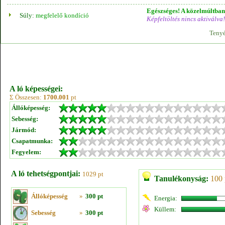
Egészséges! A közelmúltban 
Súly:
megfelelő kondíció
Képfeltöltés nincs aktiválva!
Tenyé
A ló képességei:
Σ Összesen:
1700.001
pt
Állóképesség:
Sebesség:
Jármód:
Csapatmunka:
Fegyelem:
A ló tehetségpontjai:
1029 pt
Tanulékonyság:
100 
Állóképesség
»
300 pt
Energia:
Küllem:
Sebesség
»
300 pt