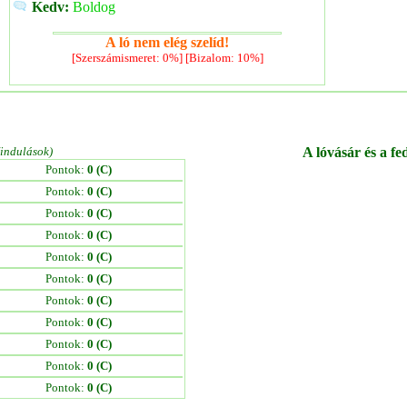
Kedv:
Boldog
A ló nem elég szelíd!
[Szerszámismeret: 0%] [Bizalom: 10%]
/indulások)
A lóvásár és a fe
Pontok:
0 (C)
Pontok:
0 (C)
Pontok:
0 (C)
Pontok:
0 (C)
Pontok:
0 (C)
Pontok:
0 (C)
Pontok:
0 (C)
Pontok:
0 (C)
Pontok:
0 (C)
Pontok:
0 (C)
Pontok:
0 (C)