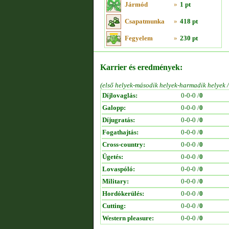
Jármód
»
1 pt
Csapatmunka
»
418 pt
Fegyelem
»
230 pt
Karrier és eredmények:
(első helyek-második helyek-harmadik helyek 
Díjlovaglás:
0-0-0 /
0
Galopp:
0-0-0 /
0
Díjugratás:
0-0-0 /
0
Fogathajtás:
0-0-0 /
0
Cross-country:
0-0-0 /
0
Ügetés:
0-0-0 /
0
Lovaspóló:
0-0-0 /
0
Military:
0-0-0 /
0
Hordókerülés:
0-0-0 /
0
Cutting:
0-0-0 /
0
Western pleasure:
0-0-0 /
0