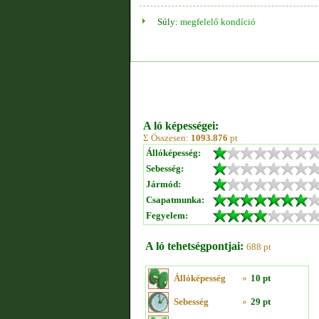
Súly:
megfelelő kondíció
A ló képességei:
Σ Összesen:
1093.876
pt
Állóképesség:
Sebesség:
Jármód:
Csapatmunka:
Fegyelem:
A ló tehetségpontjai:
688 pt
Állóképesség
»
10 pt
Sebesség
»
29 pt