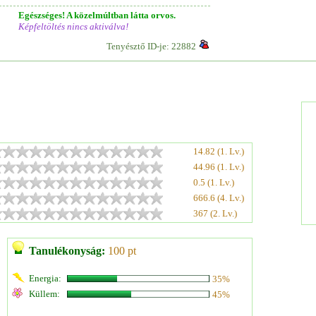
Egészséges! A közelmúltban látta orvos.
Képfeltöltés nincs aktiválva!
Tenyésztő ID-je: 22882
14.82 (1. Lv.)
44.96 (1. Lv.)
0.5 (1. Lv.)
666.6 (4. Lv.)
367 (2. Lv.)
Tanulékonyság:
100 pt
Energia:
35%
Küllem:
45%