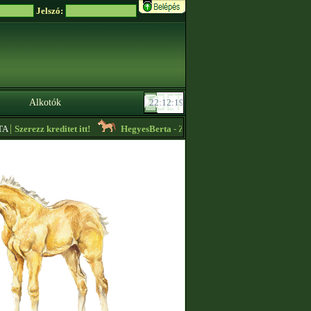
Jelszó:
Alkotók
|
A
Szerezz kreditet itt!
HegyesBerta
- Zebrákat lehet nálam szerezni zabszem