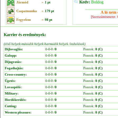
Kedv:
Boldog
Jármód
»
1 pt
Csapatmunka
»
179 pt
A ló nem e
[Szerszámismeret:
Fegyelem
»
98 pt
Karrier és eredmények:
(első helyek-második helyek-harmadik helyek /indulások)
Díjlovaglás:
0-0-0 /
0
Pontok:
0 (C)
Galopp:
0-0-0 /
0
Pontok:
0 (C)
Díjugratás:
0-0-0 /
0
Pontok:
0 (C)
Fogathajtás:
0-0-0 /
0
Pontok:
0 (C)
Cross-country:
0-0-0 /
0
Pontok:
0 (C)
Ügetés:
0-0-0 /
0
Pontok:
0 (C)
Lovaspóló:
0-0-0 /
0
Pontok:
0 (C)
Military:
0-0-0 /
0
Pontok:
0 (C)
Hordókerülés:
0-0-0 /
0
Pontok:
0 (C)
Cutting:
0-0-0 /
0
Pontok:
0 (C)
Western pleasure:
0-0-0 /
0
Pontok:
0 (C)