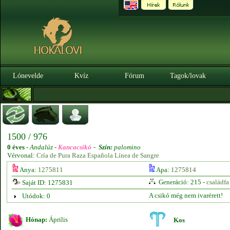
Lónevelde
Kvíz
Fórum
Tagok/lovak
1500 / 976
0 éves
-
Andalúz -
Kancacsikó
-
Szín:
palomino
Vérvonal:
Cría de Pura Raza Española Línea de Sangre
Anya:
1275811
Apa:
1275814
Generáció: 215 -
családfa
Saját ID: 1275831
A csikó még nem ivarérett!
Utódok: 0
Hónap:
Április
Kos