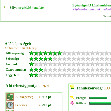
Egészséges! A közelmúltban 
Súly:
megfelelő kondíció
Képfeltöltés nincs aktiválva!
Tenyé
A ló képességei:
Σ Összesen:
1499.696
pt
Állóképesség:
Sebesség:
Jármód:
Csapatmunka:
Fegyelem:
A ló tehetségpontjai:
976 pt
Tanulékonyság:
100 
Állóképesség
»
433 pt
Energia:
Küllem:
Sebesség
»
265 pt