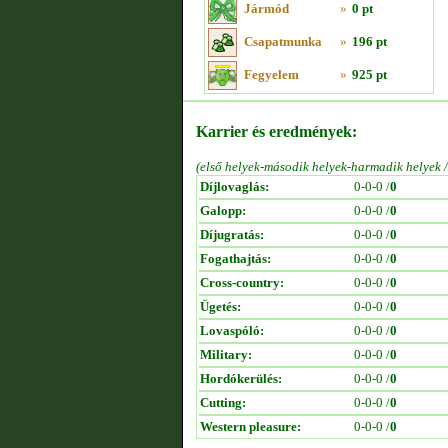
Jármód
»
0 pt
Csapatmunka
»
196 pt
Fegyelem
»
925 pt
Karrier és eredmények:
(első helyek-második helyek-harmadik helyek 
Díjlovaglás:
0-0-0 /
0
Galopp:
0-0-0 /
0
Díjugratás:
0-0-0 /
0
Fogathajtás:
0-0-0 /
0
Cross-country:
0-0-0 /
0
Ügetés:
0-0-0 /
0
Lovaspóló:
0-0-0 /
0
Military:
0-0-0 /
0
Hordókerülés:
0-0-0 /
0
Cutting:
0-0-0 /
0
Western pleasure:
0-0-0 /
0