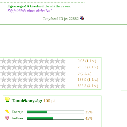
Egészséges! A közelmúltban látta orvos.
Képfeltöltés nincs aktiválva!
Tenyésztő ID-je: 22882
0.05 (1. Lv.)
280.5 (2. Lv.)
0 (0. Lv.)
133.9 (1. Lv.)
633.3 (4. Lv.)
Tanulékonyság:
100 pt
Energia:
35%
Küllem:
45%