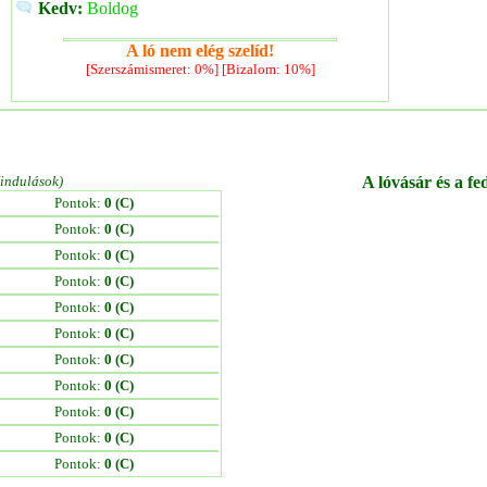
Kedv:
Boldog
A ló nem elég szelíd!
[Szerszámismeret: 0%] [Bizalom: 10%]
/indulások)
A lóvásár és a fe
Pontok:
0 (C)
Pontok:
0 (C)
Pontok:
0 (C)
Pontok:
0 (C)
Pontok:
0 (C)
Pontok:
0 (C)
Pontok:
0 (C)
Pontok:
0 (C)
Pontok:
0 (C)
Pontok:
0 (C)
Pontok:
0 (C)