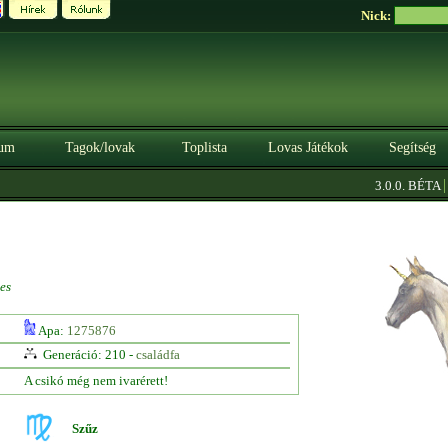
Nick:
um
Tagok/lovak
Toplista
Lovas Játékok
Segítség
|
3.0.0. BÉTA
Sze
es
Apa:
1275876
Generáció: 210 -
családfa
A csikó még nem ivarérett!
Szűz