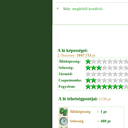
Súly:
megfelelő kondíció
A ló képességei:
Σ Összesen:
1047.753
pt
Állóképesség:
Sebesség:
Jármód:
Csapatmunka:
Fegyelem:
A ló tehetségpontjai:
1530 pt
Állóképesség
»
1 pt
Sebesség
»
408 pt