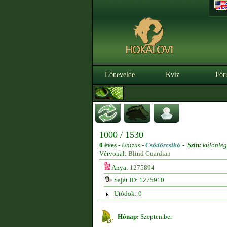
Lónevelde
Kvíz
Fór
1000 / 1530
0 éves
-
Unizus -
Csődörcsikó
-
Szín:
különleg
Vérvonal:
Blind Guardian
Anya:
1275894
Saját ID: 1275910
Utódok: 0
Hónap:
Szeptember