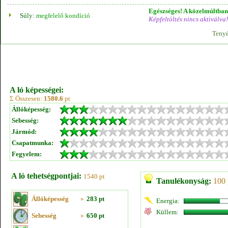
Egészséges! A közelmúltban 
Súly:
megfelelő kondíció
Képfeltöltés nincs aktiválva!
Tenyé
A ló képességei:
Σ Összesen:
1580.6
pt
Állóképesség:
Sebesség:
Jármód:
Csapatmunka:
Fegyelem:
A ló tehetségpontjai:
1540 pt
Tanulékonyság:
100 
Állóképesség
»
283 pt
Energia:
Küllem:
Sebesség
»
650 pt