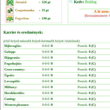
Kedv:
Boldog
Jármód
»
326 pt
Csapatmunka
»
35 pt
A ló nem e
[Szerszámismeret:
Fegyelem
»
246 pt
Karrier és eredmények:
(első helyek-második helyek-harmadik helyek /indulások)
Díjlovaglás:
0-0-0 /
0
Pontok:
0 (C)
Galopp:
0-0-0 /
0
Pontok:
0 (C)
Díjugratás:
0-0-0 /
0
Pontok:
0 (C)
Fogathajtás:
0-0-0 /
0
Pontok:
0 (C)
Cross-country:
0-0-0 /
0
Pontok:
0 (C)
Ügetés:
0-0-0 /
0
Pontok:
0 (C)
Lovaspóló:
0-0-0 /
0
Pontok:
0 (C)
Military:
0-0-0 /
0
Pontok:
0 (C)
Hordókerülés:
0-0-0 /
0
Pontok:
0 (C)
Cutting:
0-0-0 /
0
Pontok:
0 (C)
Western pleasure:
0-0-0 /
0
Pontok:
0 (C)