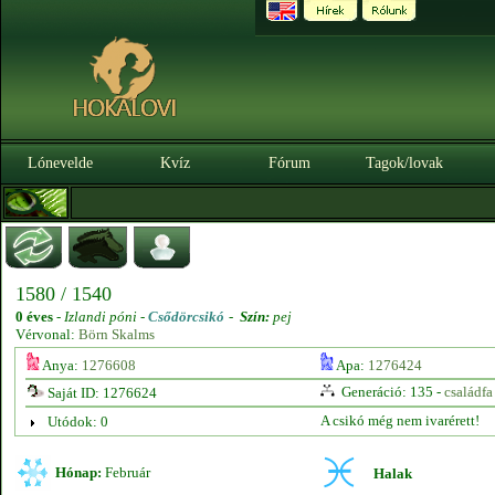
Lónevelde
Kvíz
Fórum
Tagok/lovak
1580 / 1540
0 éves
-
Izlandi póni -
Csődörcsikó
-
Szín:
pej
Vérvonal:
Börn Skalms
Anya:
1276608
Apa:
1276424
Generáció: 135 -
családfa
Saját ID: 1276624
A csikó még nem ivarérett!
Utódok: 0
Hónap:
Február
Halak