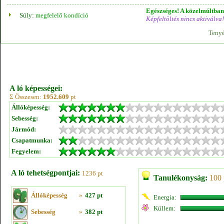
Egészséges! A közelmúltban 
Súly:
megfelelő kondíció
Képfeltöltés nincs aktiválva!
Tenyé
A ló képességei:
Σ Összesen:
1952.609
pt
Állóképesség:
Sebesség:
Jármód:
Csapatmunka:
Fegyelem:
A ló tehetségpontjai:
1236 pt
Tanulékonyság:
100 
Állóképesség
»
427 pt
Energia:
Küllem:
Sebesség
»
382 pt