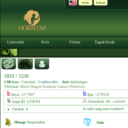
Lónevelde
Kvíz
Fórum
Tagok/lovak
1833 / 1236
1.98 éves
-
Celestial -
Csődörcsikó
-
Szín:
különleges
Vérvonal:
Black Dragon Academy Galaxy Protectors
Anya:
1277887
Apa:
1278526
Generáció: 44 -
családfa
Saját ID: 1278761
A csikó még nem ivarérett!
Utódok: 0
Hónap:
Szeptember
Szűz