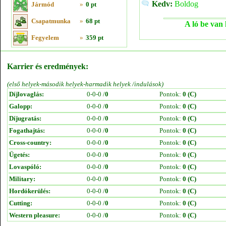
Kedv:
Boldog
Jármód
»
0 pt
Csapatmunka
»
68 pt
A ló be van 
Fegyelem
»
359 pt
Karrier és eredmények:
(első helyek-második helyek-harmadik helyek /indulások)
Díjlovaglás:
0-0-0 /
0
Pontok:
0 (C)
Galopp:
0-0-0 /
0
Pontok:
0 (C)
Díjugratás:
0-0-0 /
0
Pontok:
0 (C)
Fogathajtás:
0-0-0 /
0
Pontok:
0 (C)
Cross-country:
0-0-0 /
0
Pontok:
0 (C)
Ügetés:
0-0-0 /
0
Pontok:
0 (C)
Lovaspóló:
0-0-0 /
0
Pontok:
0 (C)
Military:
0-0-0 /
0
Pontok:
0 (C)
Hordókerülés:
0-0-0 /
0
Pontok:
0 (C)
Cutting:
0-0-0 /
0
Pontok:
0 (C)
Western pleasure:
0-0-0 /
0
Pontok:
0 (C)