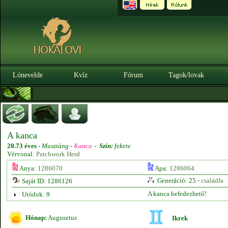
Lónevelde
Kvíz
Fórum
Tagok/lovak
A kanca
20.73 éves
-
Musztáng -
Kanca
-
Szín:
fekete
Vérvonal:
Patchwork Herd
Anya:
1286070
Apa:
1286064
Generáció: 25 -
családfa
Saját ID: 1286126
A kanca befedezhető!
Utódok: 9
Hónap:
Augusztus
Ikrek