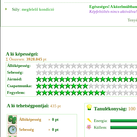
Egészséges! A közelmúltban 
Súly:
megfelelő kondíció
Képfeltöltés nincs aktiválva!
Tenyé
A ló képességei:
Σ Összesen:
3928.045
pt
Állóképesség:
Sebesség:
Jármód:
Csapatmunka:
Fegyelem:
A ló tehetségpontjai:
435 pt
Tanulékonyság:
100 
Állóképesség
»
0 pt
Energia:
Küllem:
Sebesség
»
0 pt