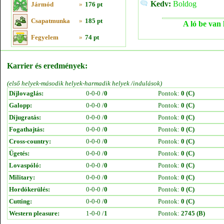
Kedv:
Boldog
Jármód
»
176 pt
Csapatmunka
»
185 pt
A ló be van 
Fegyelem
»
74 pt
Karrier és eredmények:
(első helyek-második helyek-harmadik helyek /indulások)
Díjlovaglás:
0-0-0 /
0
Pontok:
0 (C)
Galopp:
0-0-0 /
0
Pontok:
0 (C)
Díjugratás:
0-0-0 /
0
Pontok:
0 (C)
Fogathajtás:
0-0-0 /
0
Pontok:
0 (C)
Cross-country:
0-0-0 /
0
Pontok:
0 (C)
Ügetés:
0-0-0 /
0
Pontok:
0 (C)
Lovaspóló:
0-0-0 /
0
Pontok:
0 (C)
Military:
0-0-0 /
0
Pontok:
0 (C)
Hordókerülés:
0-0-0 /
0
Pontok:
0 (C)
Cutting:
0-0-0 /
0
Pontok:
0 (C)
Western pleasure:
1-0-0 /
1
Pontok:
2745 (B)