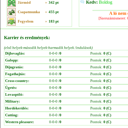
Kedv:
Boldog
Jármód
»
342 pt
Csapatmunka
»
455 pt
A ló nem e
[Szerszámismeret:
Fegyelem
»
183 pt
Karrier és eredmények:
(első helyek-második helyek-harmadik helyek /indulások)
Díjlovaglás:
0-0-0 /
0
Pontok:
0 (C)
Galopp:
0-0-0 /
0
Pontok:
0 (C)
Díjugratás:
0-0-0 /
0
Pontok:
0 (C)
Fogathajtás:
0-0-0 /
0
Pontok:
0 (C)
Cross-country:
0-0-0 /
0
Pontok:
0 (C)
Ügetés:
0-0-0 /
0
Pontok:
0 (C)
Lovaspóló:
0-0-0 /
0
Pontok:
0 (C)
Military:
0-0-0 /
0
Pontok:
0 (C)
Hordókerülés:
0-0-0 /
0
Pontok:
0 (C)
Cutting:
0-0-0 /
0
Pontok:
0 (C)
Western pleasure:
0-0-0 /
0
Pontok:
0 (C)