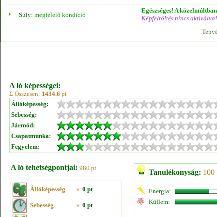
Egészséges! A közelmúltban 
Súly:
megfelelő kondíció
Képfeltöltés nincs aktiválva!
Tenyé
A ló képességei:
Σ Összesen:
1434.6
pt
Állóképesség:
Sebesség:
Jármód:
Csapatmunka:
Fegyelem:
A ló tehetségpontjai:
980 pt
Tanulékonyság:
100 
Állóképesség
»
0 pt
Energia:
Küllem:
Sebesség
»
0 pt