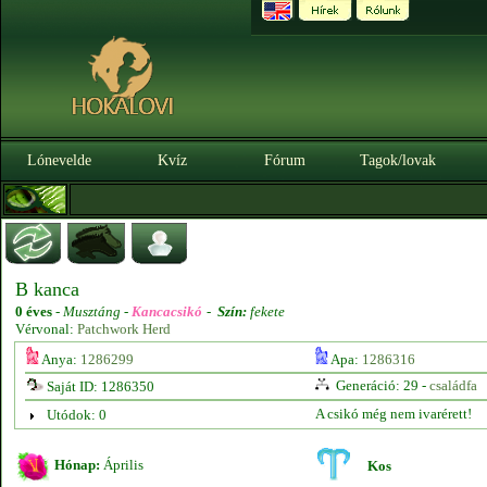
Lónevelde
Kvíz
Fórum
Tagok/lovak
B kanca
0 éves
-
Musztáng -
Kancacsikó
-
Szín:
fekete
Vérvonal:
Patchwork Herd
Anya:
1286299
Apa:
1286316
Generáció: 29 -
családfa
Saját ID: 1286350
A csikó még nem ivarérett!
Utódok: 0
Hónap:
Április
Kos