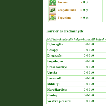
Jármód
»
0 pt
Csapatmunka
»
0 pt
Fegyelem
»
0 pt
Karrier és eredmények:
(első helyek-második helyek-harmadik helyek 
Díjlovaglás:
0-0-0 /
0
Galopp:
0-0-0 /
0
Díjugratás:
0-0-0 /
0
Fogathajtás:
0-0-0 /
0
Cross-country:
0-0-0 /
0
Ügetés:
0-0-0 /
0
Lovaspóló:
0-0-0 /
0
Military:
0-0-0 /
0
Hordókerülés:
0-0-0 /
0
Cutting:
0-0-0 /
0
Western pleasure:
0-0-0 /
0