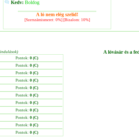
Kedv:
Boldog
A ló nem elég szelíd!
[Szerszámismeret: 0%] [Bizalom: 10%]
/indulások)
A lóvásár és a fe
Pontok:
0 (C)
Pontok:
0 (C)
Pontok:
0 (C)
Pontok:
0 (C)
Pontok:
0 (C)
Pontok:
0 (C)
Pontok:
0 (C)
Pontok:
0 (C)
Pontok:
0 (C)
Pontok:
0 (C)
Pontok:
0 (C)