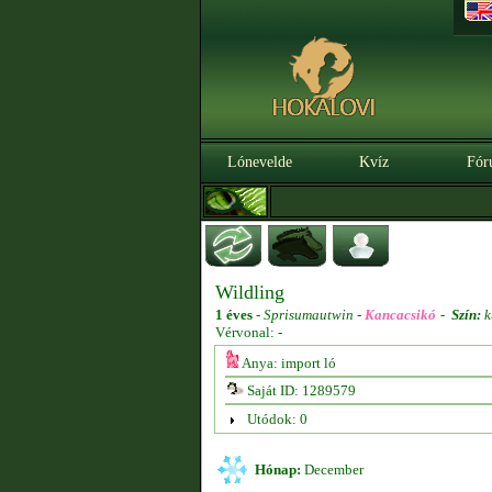
Lónevelde
Kvíz
Fór
Wildling
1 éves
-
Sprisumautwin -
Kancacsikó
-
Szín:
k
Vérvonal: -
Anya: import ló
Saját ID: 1289579
Utódok: 0
Hónap:
December