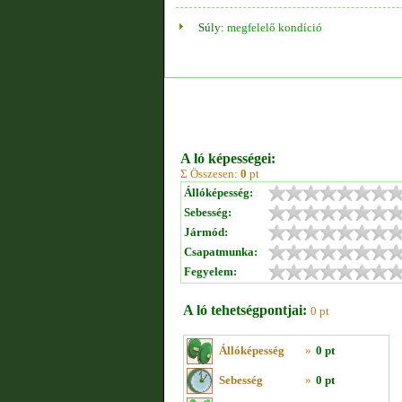
Súly:
megfelelő kondíció
A ló képességei:
Σ Összesen:
0
pt
Állóképesség:
Sebesség:
Jármód:
Csapatmunka:
Fegyelem:
A ló tehetségpontjai:
0 pt
Állóképesség
»
0 pt
Sebesség
»
0 pt