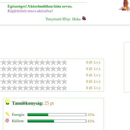
Egészséges! A közelmúltban látta orvos.
Képfeltöltés nincs aktiválva!
Tenyésztő ID-je: Hoka
0 (0. Lv.)
0 (0. Lv.)
0 (0. Lv.)
0 (0. Lv.)
0 (0. Lv.)
Tanulékonyság:
25 pt
Energia:
35%
Küllem:
45%