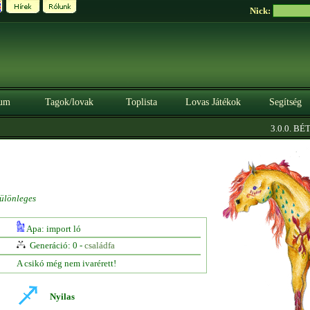
Nick:
um
Tagok/lovak
Toplista
Lovas Játékok
Segítség
3.0.0. BÉTA
ülönleges
Apa: import ló
Generáció: 0 -
családfa
A csikó még nem ivarérett!
Nyilas