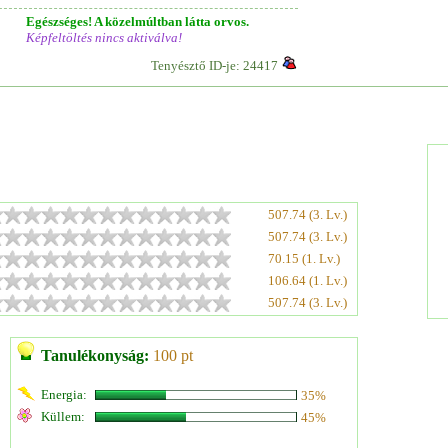
Egészséges! A közelmúltban látta orvos.
Képfeltöltés nincs aktiválva!
Tenyésztő ID-je: 24417
507.74 (3. Lv.)
507.74 (3. Lv.)
70.15 (1. Lv.)
106.64 (1. Lv.)
507.74 (3. Lv.)
Tanulékonyság:
100 pt
Energia:
35%
Küllem:
45%