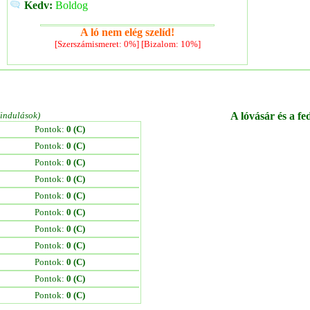
Kedv:
Boldog
A ló nem elég szelíd!
[Szerszámismeret: 0%] [Bizalom: 10%]
/indulások)
A lóvásár és a fe
Pontok:
0 (C)
Pontok:
0 (C)
Pontok:
0 (C)
Pontok:
0 (C)
Pontok:
0 (C)
Pontok:
0 (C)
Pontok:
0 (C)
Pontok:
0 (C)
Pontok:
0 (C)
Pontok:
0 (C)
Pontok:
0 (C)