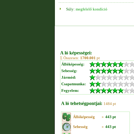
Súly:
megfelelő kondíció
A ló képességei:
Σ Összesen:
1700.001
pt
Állóképesség:
Sebesség:
Jármód:
Csapatmunka:
Fegyelem:
A ló tehetségpontjai:
1484 pt
Állóképesség
»
443 pt
Sebesség
»
443 pt