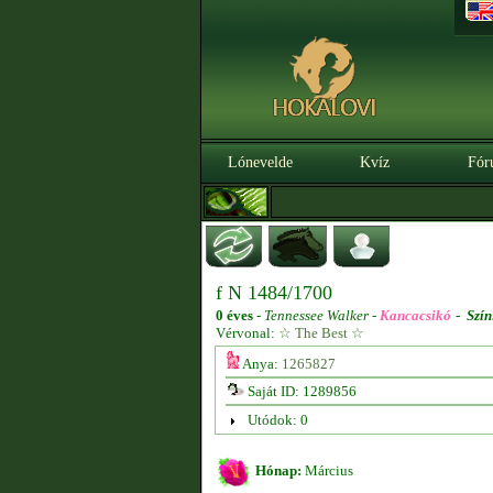
Lónevelde
Kvíz
Fór
f N 1484/1700
0 éves
-
Tennessee Walker -
Kancacsikó
-
Szín
Vérvonal:
☆ The Best ☆
Anya:
1265827
Saját ID: 1289856
Utódok: 0
Hónap:
Március