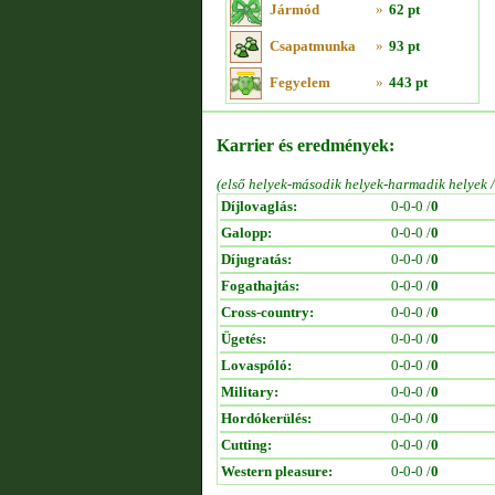
Jármód
»
62 pt
Csapatmunka
»
93 pt
Fegyelem
»
443 pt
Karrier és eredmények:
(első helyek-második helyek-harmadik helyek 
Díjlovaglás:
0-0-0 /
0
Galopp:
0-0-0 /
0
Díjugratás:
0-0-0 /
0
Fogathajtás:
0-0-0 /
0
Cross-country:
0-0-0 /
0
Ügetés:
0-0-0 /
0
Lovaspóló:
0-0-0 /
0
Military:
0-0-0 /
0
Hordókerülés:
0-0-0 /
0
Cutting:
0-0-0 /
0
Western pleasure:
0-0-0 /
0