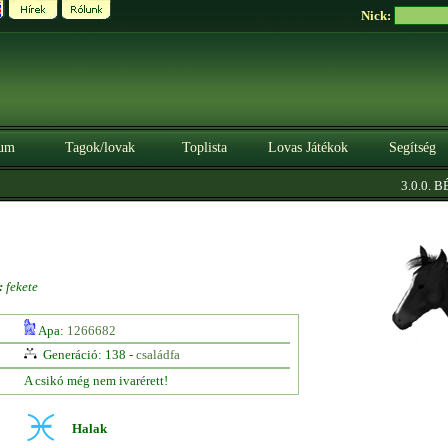
Nick:
um
Tagok/lovak
Toplista
Lovas Játékok
Segítség
3.0.0. BÉT
:
fekete
Apa:
1266682
Generáció: 138 -
családfa
A csikó még nem ivarérett!
Halak