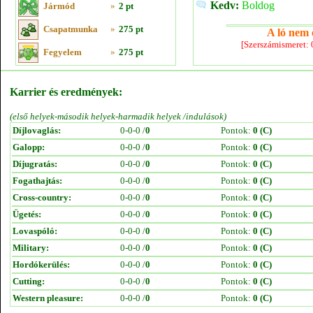
Kedv:
Boldog
Jármód
»
2 pt
Csapatmunka
»
275 pt
A ló nem e
[Szerszámismeret:
Fegyelem
»
275 pt
Karrier és eredmények:
(első helyek-második helyek-harmadik helyek /indulások)
Díjlovaglás:
0-0-0 /
0
Pontok:
0 (C)
Galopp:
0-0-0 /
0
Pontok:
0 (C)
Díjugratás:
0-0-0 /
0
Pontok:
0 (C)
Fogathajtás:
0-0-0 /
0
Pontok:
0 (C)
Cross-country:
0-0-0 /
0
Pontok:
0 (C)
Ügetés:
0-0-0 /
0
Pontok:
0 (C)
Lovaspóló:
0-0-0 /
0
Pontok:
0 (C)
Military:
0-0-0 /
0
Pontok:
0 (C)
Hordókerülés:
0-0-0 /
0
Pontok:
0 (C)
Cutting:
0-0-0 /
0
Pontok:
0 (C)
Western pleasure:
0-0-0 /
0
Pontok:
0 (C)