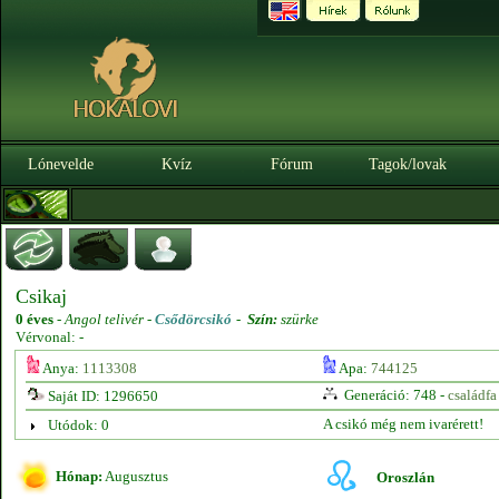
Lónevelde
Kvíz
Fórum
Tagok/lovak
Csikaj
0 éves
-
Angol telivér -
Csődörcsikó
-
Szín:
szürke
Vérvonal: -
Anya:
1113308
Apa:
744125
Generáció: 748 -
családfa
Saját ID: 1296650
A csikó még nem ivarérett!
Utódok: 0
Hónap:
Augusztus
Oroszlán