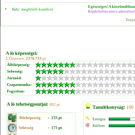
Egészséges! A közelmúltban 
Súly:
megfelelő kondíció
Képfeltöltés nincs aktiválva!
Tenyé
A ló képességei:
Σ Összesen:
2376.733
pt
Állóképesség:
Sebesség:
Jármód:
Csapatmunka:
Fegyelem:
A ló tehetségpontjai:
982 pt
Tanulékonyság:
100 
Állóképesség
»
255 pt
Energia:
Küllem:
Sebesség
»
175 pt