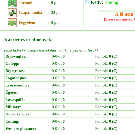
Kedv:
Boldog
Jármód
»
9 pt
Csapatmunka
»
33 pt
A ló nem e
[Szerszámismeret:
Fegyelem
»
0 pt
Karrier és eredmények:
(első helyek-második helyek-harmadik helyek /indulások)
Díjlovaglás:
0-0-0 /
0
Pontok:
0 (C)
Galopp:
0-0-0 /
0
Pontok:
0 (C)
Díjugratás:
0-0-0 /
0
Pontok:
0 (C)
Fogathajtás:
0-0-0 /
0
Pontok:
0 (C)
Cross-country:
0-0-0 /
0
Pontok:
0 (C)
Ügetés:
0-0-0 /
0
Pontok:
0 (C)
Lovaspóló:
0-0-0 /
0
Pontok:
0 (C)
Military:
0-0-0 /
0
Pontok:
0 (C)
Hordókerülés:
0-0-0 /
0
Pontok:
0 (C)
Cutting:
0-0-0 /
0
Pontok:
0 (C)
Western pleasure:
0-0-0 /
0
Pontok:
0 (C)