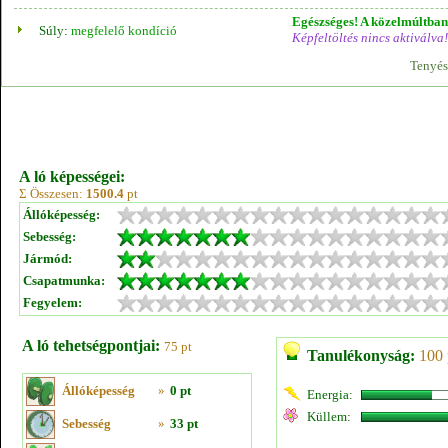
Egészséges! A közelmúltban 
Súly:
megfelelő kondíció
Képfeltöltés nincs aktiválva!
Tenyés
A ló képességei:
Σ Összesen:
1500.4
pt
Állóképesség:
Sebesség:
Jármód:
Csapatmunka:
Fegyelem:
A ló tehetségpontjai:
75 pt
Tanulékonyság:
100 
Állóképesség
»
0 pt
Energia:
Küllem:
Sebesség
»
33 pt