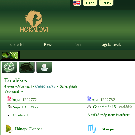
Lónevelde
Kvíz
Fórum
Tagok/lovak
Tartalékos
0 éves
-
Marwari -
Csődörcsikó
-
Szín:
fehér
Vérvonal: -
Anya:
1296772
Apa:
1296782
Generáció: 15 -
családfa
Saját ID: 1297283
A csikó még nem ivarérett!
Utódok: 0
Hónap:
Október
Skorpió