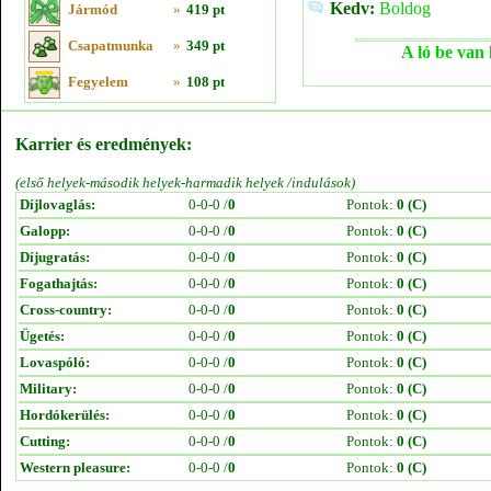
Kedv:
Boldog
Jármód
»
419 pt
Csapatmunka
»
349 pt
A ló be van 
Fegyelem
»
108 pt
Karrier és eredmények:
(első helyek-második helyek-harmadik helyek /indulások)
Díjlovaglás:
0-0-0 /
0
Pontok:
0 (C)
Galopp:
0-0-0 /
0
Pontok:
0 (C)
Díjugratás:
0-0-0 /
0
Pontok:
0 (C)
Fogathajtás:
0-0-0 /
0
Pontok:
0 (C)
Cross-country:
0-0-0 /
0
Pontok:
0 (C)
Ügetés:
0-0-0 /
0
Pontok:
0 (C)
Lovaspóló:
0-0-0 /
0
Pontok:
0 (C)
Military:
0-0-0 /
0
Pontok:
0 (C)
Hordókerülés:
0-0-0 /
0
Pontok:
0 (C)
Cutting:
0-0-0 /
0
Pontok:
0 (C)
Western pleasure:
0-0-0 /
0
Pontok:
0 (C)