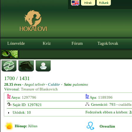
Lónevelde
Kvíz
Fórum
Tagok/lovak
1700 / 1431
28.35 éves
-
Angol telivér -
Csődör
-
Szín:
palomino
Vérvonal:
Treasure of Blaskovich
Anya:
1297796
Apa:
1189396
Generáció: 793 -
családfa
Saját ID: 1297821
Fedezések ebben a körben:
2
Utódok: 10
Hónap:
Július
Oroszlán