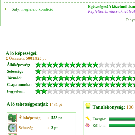
Egészséges! A közelmúltban 
Súly:
megfelelő kondíció
Képfeltöltés nincs aktiválva!
Tenyé
A ló képességei:
Σ Összesen:
5001.925
pt
Állóképesség:
Sebesség:
Jármód:
Csapatmunka:
Fegyelem:
A ló tehetségpontjai:
1431 pt
Tanulékonyság:
100 
Állóképesség
»
553 pt
Energia:
Küllem:
Sebesség
»
2 pt