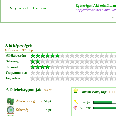
Egészséges! A közelmúltban 
Súly:
megfelelő kondíció
Képfeltöltés nincs aktiválva!
Tenyé
A ló képességei:
Σ Összesen:
975.2
pt
Állóképesség:
Sebesség:
Jármód:
Csapatmunka:
Fegyelem:
A ló tehetségpontjai:
103 pt
Tanulékonyság:
100 
Állóképesség
»
56 pt
Energia:
Küllem:
Sebesség
»
14 pt