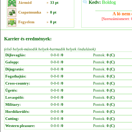
Kedv:
Boldog
Jármód
»
33 pt
Csapatmunka
»
0 pt
A ló nem e
[Szerszámismeret:
Fegyelem
»
0 pt
Karrier és eredmények:
(első helyek-második helyek-harmadik helyek /indulások)
Díjlovaglás:
0-0-0 /
0
Pontok:
0 (C)
Galopp:
0-0-0 /
0
Pontok:
0 (C)
Díjugratás:
0-0-0 /
0
Pontok:
0 (C)
Fogathajtás:
0-0-0 /
0
Pontok:
0 (C)
Cross-country:
0-0-0 /
0
Pontok:
0 (C)
Ügetés:
0-0-0 /
0
Pontok:
0 (C)
Lovaspóló:
0-0-0 /
0
Pontok:
0 (C)
Military:
0-0-0 /
0
Pontok:
0 (C)
Hordókerülés:
0-0-0 /
0
Pontok:
0 (C)
Cutting:
0-0-0 /
0
Pontok:
0 (C)
Western pleasure:
0-0-0 /
0
Pontok:
0 (C)