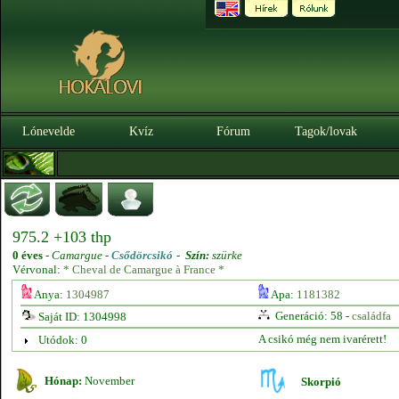
Lónevelde
Kvíz
Fórum
Tagok/lovak
975.2 +103 thp
0 éves
-
Camargue -
Csődörcsikó
-
Szín:
szürke
Vérvonal:
* Cheval de Camargue à France *
Anya:
1304987
Apa:
1181382
Generáció: 58 -
családfa
Saját ID: 1304998
A csikó még nem ivarérett!
Utódok: 0
Hónap:
November
Skorpió