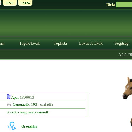
Nick:
um
Tagok/lovak
Toplista
Lovas Játékok
Segítség
3.0.0. BÉT
Apa:
1306613
Generáció: 103 -
családfa
A csikó még nem ivarérett!
Oroszlán