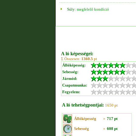
Súly:
megfelelő kondíció
A ló képességei:
Σ Összesen:
1360.5
pt
Állóképesség:
Sebesség:
Jármód:
Csapatmunka:
Fegyelem:
A ló tehetségpontjai:
1650 pt
Állóképesség
»
717 pt
Sebesség
»
608 pt