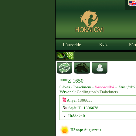
Lónevelde
Kvíz
Fór
***Z 1650
0 éves
-
Trakehneni -
Kancacsikó
-
Szín:
fakó
Vérvonal:
Godlington‘s Trakehners
Anya:
1306655
Saját ID: 1306678
Utódok: 0
Hónap:
Augusztus