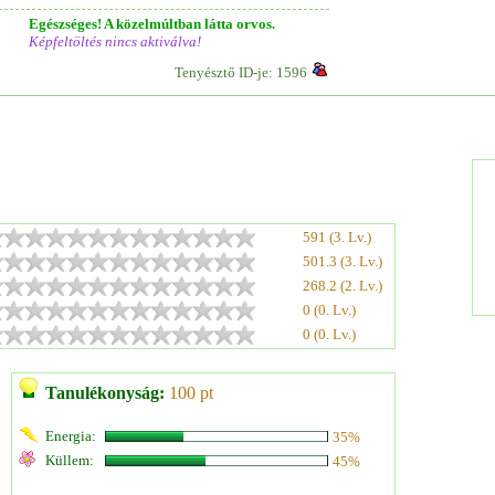
Egészséges! A közelmúltban látta orvos.
Képfeltöltés nincs aktiválva!
Tenyésztő ID-je: 1596
591 (3. Lv.)
501.3 (3. Lv.)
268.2 (2. Lv.)
0 (0. Lv.)
0 (0. Lv.)
Tanulékonyság:
100 pt
Energia:
35%
Küllem:
45%