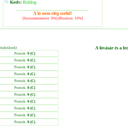
Kedv:
Boldog
A ló nem elég szelíd!
[Szerszámismeret: 0%] [Bizalom: 10%]
/indulások)
A lóvásár és a fe
Pontok:
0 (C)
Pontok:
0 (C)
Pontok:
0 (C)
Pontok:
0 (C)
Pontok:
0 (C)
Pontok:
0 (C)
Pontok:
0 (C)
Pontok:
0 (C)
Pontok:
0 (C)
Pontok:
0 (C)
Pontok:
0 (C)