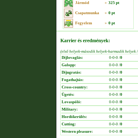
Jármód
»
325 pt
Csapatmunka
»
0 pt
Fegyelem
»
0 pt
Karrier és eredmények:
(első helyek-második helyek-harmadik helyek 
Díjlovaglás:
0-0-0 /
0
Galopp:
0-0-0 /
0
Díjugratás:
0-0-0 /
0
Fogathajtás:
0-0-0 /
0
Cross-country:
0-0-0 /
0
Ügetés:
0-0-0 /
0
Lovaspóló:
0-0-0 /
0
Military:
0-0-0 /
0
Hordókerülés:
0-0-0 /
0
Cutting:
0-0-0 /
0
Western pleasure:
0-0-0 /
0