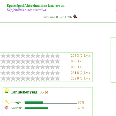
Egészséges! A közelmúltban látta orvos.
Képfeltöltés nincs aktiválva!
Tenyésztő ID-je: 1596
268.3 (2. Lv.)
0 (0. Lv.)
0 (0. Lv.)
231.8 (2. Lv.)
222.9 (2. Lv.)
Tanulékonyság:
85 pt
Energia:
35%
Küllem:
45%