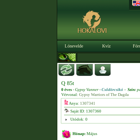
Lónevelde
Kvíz
Fór
Q 85t
0 éves
-
Gypsy Vanner -
Csődörcsikó
-
Szín:
p
Vérvonal:
Gypsy Warriors of The Dagda
Anya:
1307341
Saját ID: 1307360
Utódok: 0
Hónap:
Május