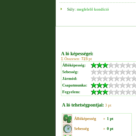
Súly:
megfelelő kondíció
A ló képességei:
Σ Összesen:
723
pt
Állóképesség:
Sebesség:
Jármód:
Csapatmunka:
Fegyelem:
A ló tehetségpontjai:
3 pt
Állóképesség
»
1 pt
Sebesség
»
0 pt