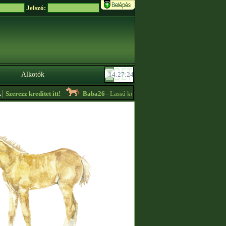
Jelszó:
Alkotók
zerezz kreditet itt!
Baba26
- Lassú körös edzőt keresek sürgősen!! -
13:23