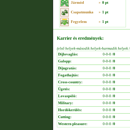
Jármód
»
0 pt
Csapatmunka
»
1 pt
Fegyelem
»
1 pt
Karrier és eredmények:
(első helyek-második helyek-harmadik helyek 
Díjlovaglás:
0-0-0 /
0
Galopp:
0-0-0 /
0
Díjugratás:
0-0-0 /
0
Fogathajtás:
0-0-0 /
0
Cross-country:
0-0-0 /
0
Ügetés:
0-0-0 /
0
Lovaspóló:
0-0-0 /
0
Military:
0-0-0 /
0
Hordókerülés:
0-0-0 /
0
Cutting:
0-0-0 /
0
Western pleasure:
0-0-0 /
0