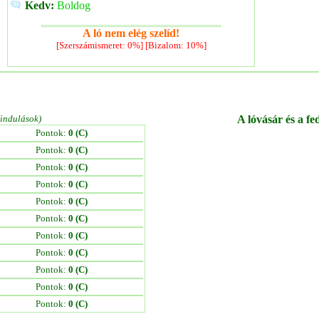
Kedv:
Boldog
A ló nem elég szelíd!
[Szerszámismeret: 0%] [Bizalom: 10%]
/indulások)
A lóvásár és a fe
Pontok:
0 (C)
Pontok:
0 (C)
Pontok:
0 (C)
Pontok:
0 (C)
Pontok:
0 (C)
Pontok:
0 (C)
Pontok:
0 (C)
Pontok:
0 (C)
Pontok:
0 (C)
Pontok:
0 (C)
Pontok:
0 (C)