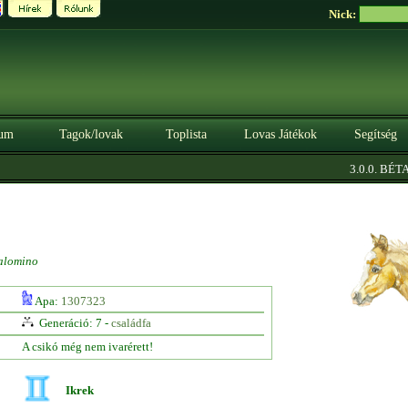
Nick:
um
Tagok/lovak
Toplista
Lovas Játékok
Segítség
|
3.0.0. BÉTA
S
alomino
Apa:
1307323
Generáció: 7 -
családfa
A csikó még nem ivarérett!
Ikrek