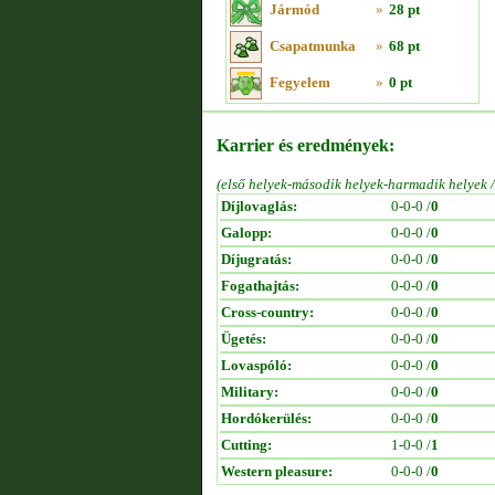
Jármód
»
28 pt
Csapatmunka
»
68 pt
Fegyelem
»
0 pt
Karrier és eredmények:
(első helyek-második helyek-harmadik helyek 
Díjlovaglás:
0-0-0 /
0
Galopp:
0-0-0 /
0
Díjugratás:
0-0-0 /
0
Fogathajtás:
0-0-0 /
0
Cross-country:
0-0-0 /
0
Ügetés:
0-0-0 /
0
Lovaspóló:
0-0-0 /
0
Military:
0-0-0 /
0
Hordókerülés:
0-0-0 /
0
Cutting:
1-0-0 /
1
Western pleasure:
0-0-0 /
0