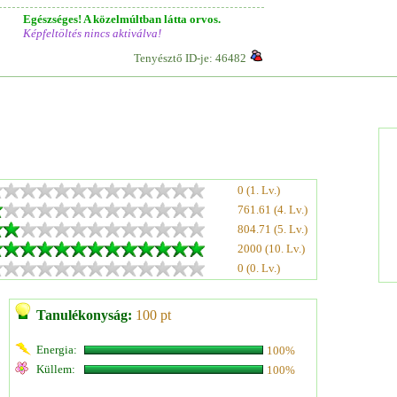
Egészséges! A közelmúltban látta orvos.
Képfeltöltés nincs aktiválva!
Tenyésztő ID-je: 46482
0 (1. Lv.)
761.61 (4. Lv.)
804.71 (5. Lv.)
2000 (10. Lv.)
0 (0. Lv.)
Tanulékonyság:
100 pt
Energia:
100%
Küllem:
100%