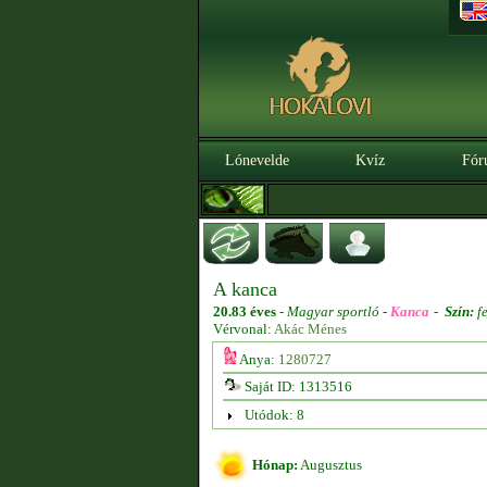
Lónevelde
Kvíz
Fór
A kanca
20.83 éves
-
Magyar sportló -
Kanca
-
Szín:
fe
Vérvonal:
Akác Ménes
Anya:
1280727
Saját ID: 1313516
Utódok: 8
Hónap:
Augusztus