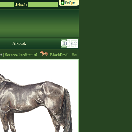
Jelszó:
Alkotók
Szerezz kreditet itt!
BlackDevil
- Hosszú idö után,pár dolog kiesett tenyész