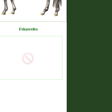
Felszerelés: