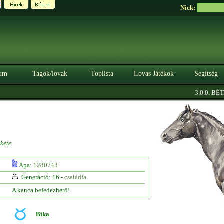
Nick:
um
Tagok/lovak
Toplista
Lovas Játékok
Segítség
|
3.0.0. BÉTA
kete
Apa:
1280743
Generáció: 16 -
családfa
A kanca befedezhető!
Bika