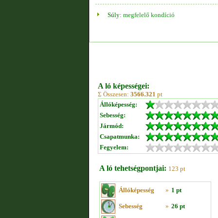
Súly:
megfelelő kondíció
A ló képességei:
Σ Összesen:
3566.321
pt
Állóképesség:
Sebesség:
Jármód:
Csapatmunka:
Fegyelem:
A ló tehetségpontjai:
123 pt
Állóképesség
»
1 pt
Sebesség
»
26 pt