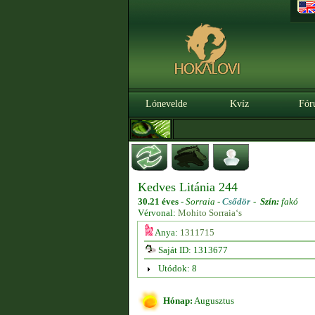
Lónevelde
Kvíz
Fór
Kedves Litánia 244
30.21 éves
-
Sorraia -
Csődör
-
Szín:
fakó
Vérvonal:
Mohito Sorraia‘s
Anya:
1311715
Saját ID: 1313677
Utódok: 8
Hónap:
Augusztus