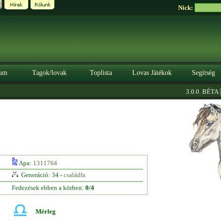
Nick:
um
Tagok/lovak
Toplista
Lovas Játékok
Segítség
|
3.0.0. BÉTA
Sz
Apa:
1311764
Generáció: 34 -
családfa
Fedezések ebben a körben:
0/4
Mérleg