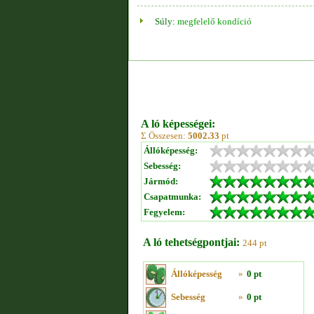
Súly:
megfelelő kondíció
A ló képességei:
Σ Összesen:
5002.33
pt
Állóképesség:
Sebesség:
Jármód:
Csapatmunka:
Fegyelem:
A ló tehetségpontjai:
244 pt
Állóképesség
»
0 pt
Sebesség
»
0 pt