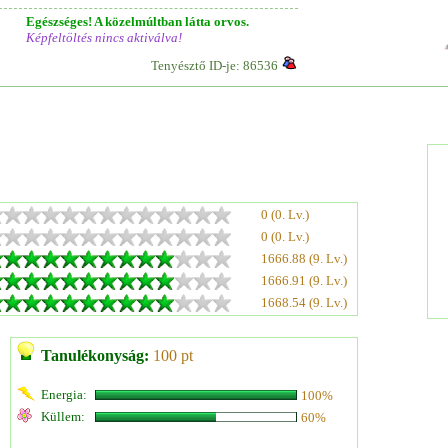
Egészséges! A közelmúltban látta orvos.
Képfeltöltés nincs aktiválva!
Tenyésztő ID-je: 86536
0 (0. Lv.)
0 (0. Lv.)
1666.88 (9. Lv.)
1666.91 (9. Lv.)
1668.54 (9. Lv.)
Tanulékonyság:
100 pt
Energia:
100%
Küllem:
60%