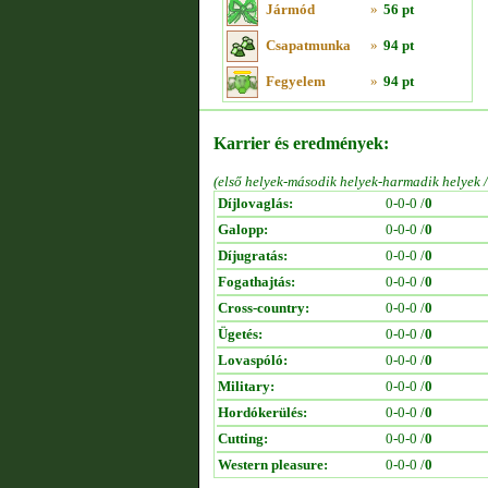
Jármód
»
56 pt
Csapatmunka
»
94 pt
Fegyelem
»
94 pt
Karrier és eredmények:
(első helyek-második helyek-harmadik helyek 
Díjlovaglás:
0-0-0 /
0
Galopp:
0-0-0 /
0
Díjugratás:
0-0-0 /
0
Fogathajtás:
0-0-0 /
0
Cross-country:
0-0-0 /
0
Ügetés:
0-0-0 /
0
Lovaspóló:
0-0-0 /
0
Military:
0-0-0 /
0
Hordókerülés:
0-0-0 /
0
Cutting:
0-0-0 /
0
Western pleasure:
0-0-0 /
0