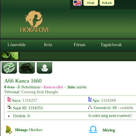
Lónevelde
Kvíz
Fórum
Tagok/lovak
A66 Kanca 1660
0 éves
-
Ír Nehézhátas -
Kancacsikó
-
Szín:
szürke
Vérvonal:
Cruising Irish Draught
Anya:
1316257
Apa:
1316269
Generáció: 66 -
családfa
Saját ID: 1316351
A csikó még nem ivarérett!
Utódok: 0
Hónap:
Október
Mérleg