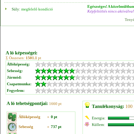
Egészséges! A közelmúltban 
Súly:
megfelelő kondíció
Képfeltöltés nincs aktiválva!
Tenyé
A ló képességei:
Σ Összesen:
1501.1
pt
Állóképesség:
Sebesség:
Jármód:
Csapatmunka:
Fegyelem:
A ló tehetségpontjai:
1660 pt
Tanulékonyság:
100 
Állóképesség
»
0 pt
Energia:
Küllem:
Sebesség
»
737 pt